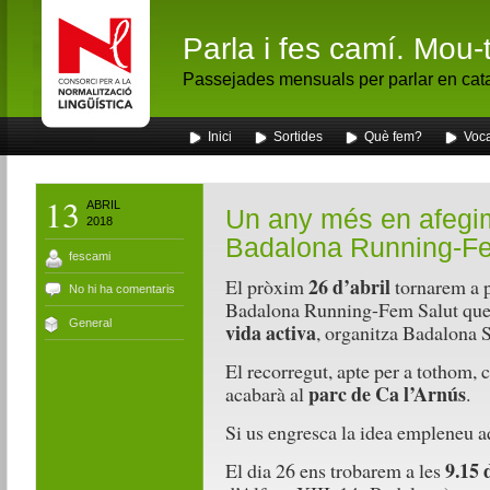
Parla i fes camí. Mou-
Passejades mensuals per parlar en cat
Inici
Sortides
Què fem?
Voca
13
ABRIL
Un any més en afegi
2018
Badalona Running-Fe
fescami
26 d’abril
El pròxim
tornarem a p
No hi ha comentaris
Badalona Running-Fem Salut que,
General
vida activa
, organitza Badalona S
El recorregut, apte per a tothom,
parc de Ca l’Arnús
acabarà al
.
Si us engresca la idea empleneu 
9.15 
El dia 26 ens trobarem a les