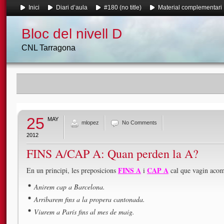
Inici
Diari d’aula
#180 (no title)
Material complementari
Bloc del nivell D
CNL Tarragona
25
MAY
mlopez
No Comments
2012
FINS A/CAP A: Quan perden la A?
FINS
A
CAP A
En un principi, les preposicions
i
cal que vagin acom
Anirem cap a Barcelona.
Arribarem fins a la propera cantonada.
Viurem a París fins al mes de maig.