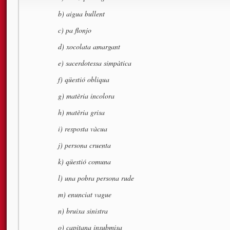
b) aigua bullent
c) pa flonjo
d) xocolata amargant
e) sacerdotessa simpàtica
f) qüestió obliqua
g) matèria incolora
h) matèria grisa
i) resposta vàcua
j) persona cruenta
k) qüestió comuna
l) una pobra persona rude
m) enunciat vague
n) bruixa sinistra
o) capitana insubmisa