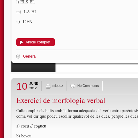
l) ELS EL
m) -LA-HI
n) -L’EN
Article complet
General
10
JUNE
mlopez
No Comments
2012
Exercici de morfologia verbal
Calia omplir els buits amb la forma adequada del verb entre parèntesis
coma vol dir que podeu escollir qualsevol de les dues, perquè les dues
a) coeu // cogueu
b) beveu