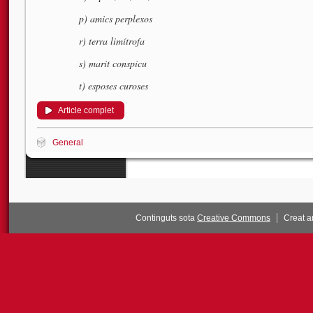
p) amics perplexos
r) terra limítrofa
s) marit conspicu
t) esposes curoses
Article complet
General
Continguts sota
Creative Commons
Creat 