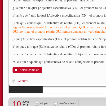
f) que [Adjectiva especificativa (CN): el pronom faria de CD]
g) a qui / a la qual [Adjectiva especificativa (CN): el pronom fa de CI
h) amb què / amb la qual [Adjectiva especificativa (CN): el pronom 
i) els qui / aquells qui [Substantiva de relatiu (CD): el pronom relati
segons la norma, també hi podria anar el pronom QUI, el verb és un pl
QUI no lliga. el pronom relatiu QUI sempre demana un verb singular
j) que [Adjectiva especificativa (CN): el pronom relatiu faria de Subj
k) el que / allò que [Substativa de relatiu (CD): el pronom relatiu far
l) la que / aquella que [Substantiva de relatiu (Subjecte]: el pronom r
m) els qui / aquells qui [Substantiva de relatiu (Subjecte): el pronom 
Article complet
General
10
JUNE
mlopez
No Comments
2012