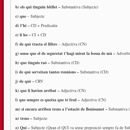
b) els qui tinguin bitllet –
Substantiva (Subjecte)
c) que
– Subjecte
d) l’hi –
CD + Predicatiu
e) li ho –
CI + CD
f) de què tracta el llibre
– Adjectiva (CN)
g) sense que el de seguretat t’hagi mirat la bossa de mà –
Adverbi
h) que tinguis raó –
Substantiva (CD)
i) de què serveixen tantes reunions –
Substantiva (CD)
j) de què –
CRV
k) que li havien arribat –
Adjectiva (CN)
l) que sempre es queixa que té fred –
Adjectiva (CN)
m) si encara arriben trens a l’estació de Benissanet –
Substantiva 
n) trens –
Subjecte
o) Qui –
Subjecte (Quan el QUI va sense preposició sempre fa de Sub