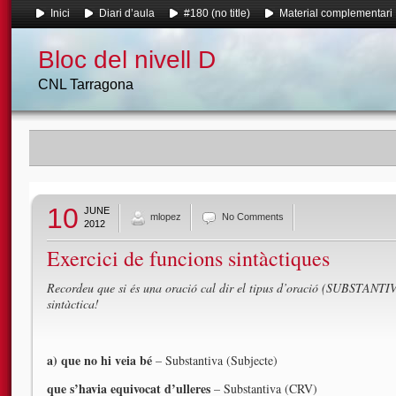
Inici
Diari d’aula
#180 (no title)
Material complementari
Bloc del nivell D
CNL Tarragona
10
JUNE
mlopez
No Comments
2012
Exercici de funcions sintàctiques
Recordeu que si és una oració cal dir el tipus d’oració (SUBSTA
sintàctica!
a) que no hi veia bé
– Substantiva (Subjecte)
que s’havia equivocat d’ulleres
– Substantiva (CRV)