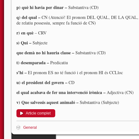
p) què hi havia per dinar –
Substantiva (CD)
q) del qual –
CN (Atenció! El pronom DEL QUAL, DE LA QUAL,
de relatiu possessiu, sempre fa funció de CN)
r) en què
– CRV
s) Qui –
Subjecte
que demà no hi hauria classe –
Substantiva (CD)
t) desemparada –
Predicatiu
s’hi –
El pronom ES no té funció i el pronom HI és CCLloc
u) el president del govern –
CD
el qual acabava de fer una intervenció irònica –
Adjectiva (CN)
v) Que salvessis aquest animaló –
Substantiva (Subjecte)
Article complet
General