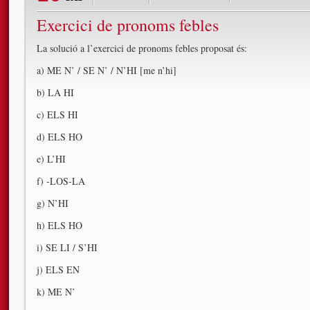
Exercici de pronoms febles
La solució a l’exercici de pronoms febles proposat és:
a) ME N’ / SE N’ / N’HI [me n’hi]
b) LA HI
c) ELS HI
d) ELS HO
e) L’HI
f) -LOS-LA
g) N’HI
h) ELS HO
i) SE LI / S’HI
j) ELS EN
k) ME N’