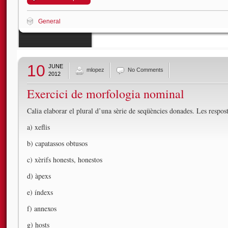
General
10
JUNE
mlopez
No Comments
2012
Exercici de morfologia nominal
Calia elaborar el plural d’una sèrie de seqüències donades. Les respost
a) xeflis
b) capatassos obtusos
c) xèrifs honests, honestos
d) àpexs
e) índexs
f) annexos
g) hosts