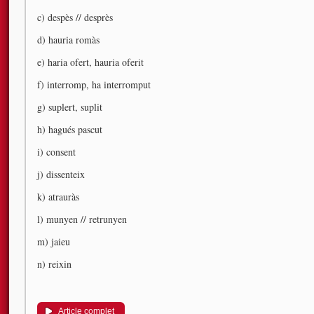
c) despès // desprès
d) hauria romàs
e) haria ofert, hauria oferit
f) interromp, ha interromput
g) suplert, suplit
h) hagués pascut
i) consent
j) dissenteix
k) atrauràs
l) munyen // retrunyen
m) jaieu
n) reixin
Article complet