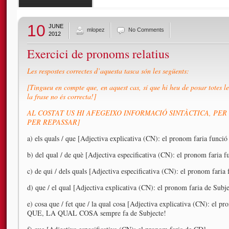
10
JUNE
mlopez
No Comments
2012
Exercici de pronoms relatius
Les respostes correctes d’aquesta tasca són les següents:
[Tingueu en compte que, en aquest cas, sí que hi heu de posar totes le
la frase no és correcta!]
AL COSTAT US HI AFEGEIXO INFORMACIÓ SINTÀCTICA, PER S
PER REPASSAR]
a) els quals / que [Adjectiva explicativa (CN): el pronom faria funció
b) del qual / de què [Adjectiva especificativa (CN): el pronom faria 
c) de qui / dels quals [Adjectiva especificativa (CN): el pronom fari
d) que / el qual [Adjectiva explicativa (CN): el pronom faria de Subje
e) cosa que / fet que / la qual cosa [Adjectiva explicativa (CN): e
QUE, LA QUAL COSA sempre fa de Subjecte!