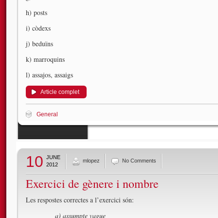
h) posts
i) còdexs
j) beduïns
k) marroquins
l) assajos, assaigs
Article complet
General
10
JUNE
mlopez
No Comments
2012
Exercici de gènere i nombre
Les respostes correctes a l’exercici són:
a) assumpte vague