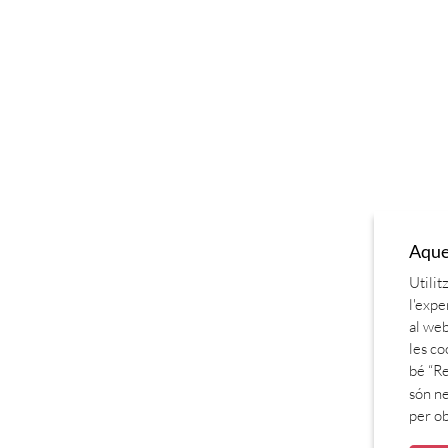
Aques
Utilit
l'expe
al web
les co
bé “Re
són ne
per o