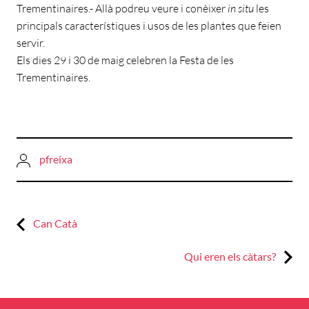
Trementinaires.- Allà podreu veure i conèixer
in situ
les
principals característiques i usos de les plantes que feien
servir.
Els dies 29 i 30 de maig celebren la Festa de les
Trementinaires.
pfreixa
Previous:
Navegació
Can Catà
d'entrades
Next:
Qui eren els càtars?