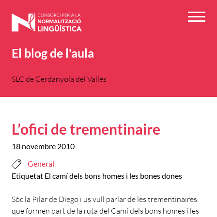
Vés
al
Menú
contingut
El blog de l'aula
SLC de Cerdanyola del Vallès
L’ofici de trementinaire
18 novembre 2010
General
Etiquetat
El camí dels bons homes i les bones dones
Sóc la Pilar de Diego i us vull parlar de les trementinaires,
que formen part de la ruta del Camí dels bons homes i les