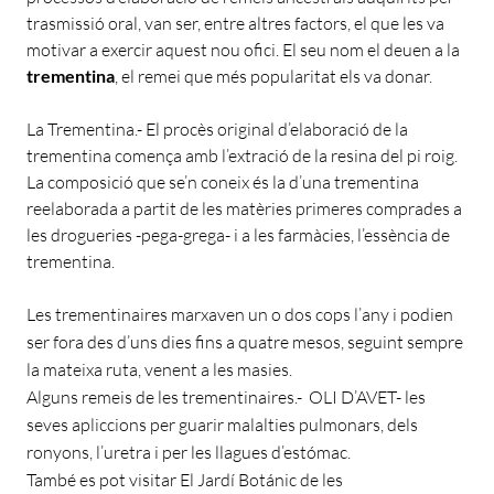
trasmissió oral, van ser, entre altres factors, el que les va
motivar a exercir aquest nou ofici. El seu nom el deuen a la
trementina
, el remei que més popularitat els va donar.
La Trementina.- El procès original d’elaboració de la
trementina comença amb l’extració de la resina del pi roig.
La composició que se’n coneix és la d’una trementina
reelaborada a partit de les matèries primeres comprades a
les drogueries -pega-grega- i a les farmàcies, l’essència de
trementina.
Les trementinaires marxaven un o dos cops l’any i podien
ser fora des d’uns dies fins a quatre mesos, seguint sempre
la mateixa ruta, venent a les masies.
Alguns remeis de les trementinaires.- OLI D’AVET- les
seves apliccions per guarir malalties pulmonars, dels
ronyons, l’uretra i per les llagues d’estómac.
També es pot visitar El Jardí Botánic de les