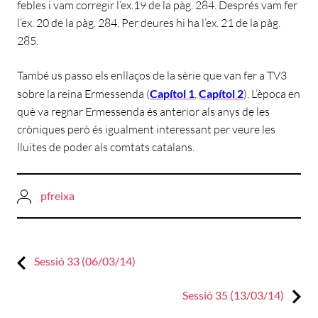
febles i vam corregir l’ex.19 de la pàg. 284. Després vam fer
l’ex. 20 de la pàg. 284. Per deures hi ha l’ex. 21 de la pàg.
285.
També us passo els enllaços de la sèrie que van fer a TV3
sobre la reina Ermessenda (
Capítol 1
,
Capítol 2
). L’època en
què va regnar Ermessenda és anterior als anys de les
cròniques però és igualment interessant per veure les
lluites de poder als comtats catalans.
pfreixa
Previous:
Navegació
Sessió 33 (06/03/14)
d'entrades
Next:
Sessió 35 (13/03/14)