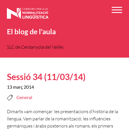
Vés
al
Menú
contingut
El blog de l'aula
SLC de Cerdanyola del Vallès
Sessió 34 (11/03/14)
13 març 2014
General
Dimarts vam començar les presentacions d’història de la
llengua. Vam parlar de la romanització, les influències
germàniques i àrabs posteriors als romans, els primers