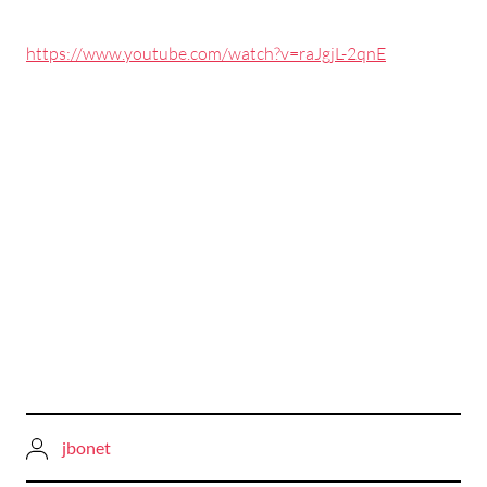
https://www.youtube.com/watch?v=raJgjL-2qnE
jbonet