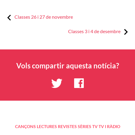
Previous:
Navegació
Classes 26 i 27 de novembre
d'entrades
Next:
Classes 3 i 4 de desembre
Vols compartir aquesta notícia?
CANÇONS
LECTURES
REVISTES
SÈRIES TV
TV I RÀDIO