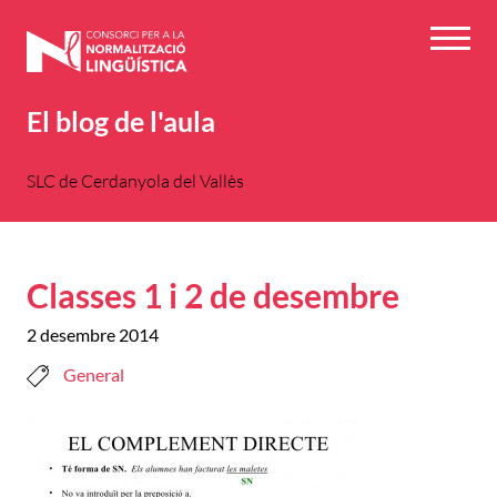
Vés
al
Menú
contingut
El blog de l'aula
SLC de Cerdanyola del Vallès
Classes 1 i 2 de desembre
2 desembre 2014
General