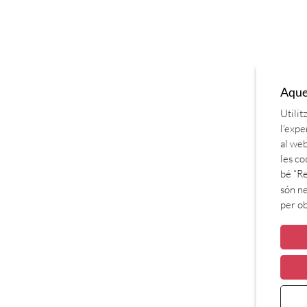
Aques
Utilit
l'expe
al web
les co
bé “Re
són ne
per o