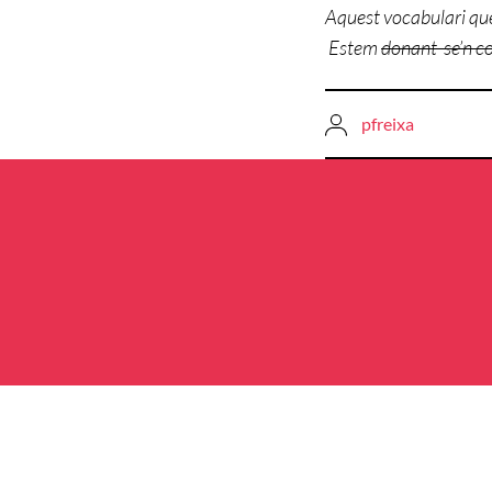
Aquest vocabulari qu
Estem
donant-se’n 
pfreixa
Navegació
d'entrades