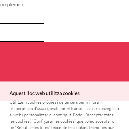
 complement.
Aquest lloc web utilitza cookies
Utilitzem cookies pròpies i de tercers per millorar
l'experiència d'usuari, analitzar el trànsit, la vostra navegació
al web i personalitzar el contingut. Podeu “Acceptar totes
les cookies”, “Configurar les cookies” que voleu acceptar o
bé “Rebutjar-les totes” (excepte les cookies tècniques que