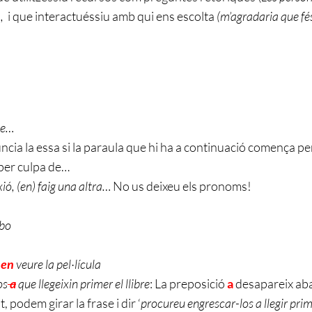
),
i que interactuéssiu amb qui ens escolta
(
m’agradaria que fés
e…
ncia la essa si la paraula que hi ha a continuació comença pe
 per culpa de…
ió, (en) faig una altra…
No us deixeu els pronoms!
 bo
:
en
veure la pel·lícula
os
a
que llegeixin primer el llibre
: La preposició
a
desapareix ab
, podem girar la frase i dir ‘
procureu engrescar-los a llegir primer