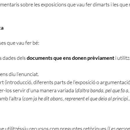
mentaris sobre les exposicions que vau fer dimarts i les que
ca
es que vau fer bé:
s dades dels
documents que ens donen prèviament
i utilit
ens diu l’enunciat.
t (introducció, diferents parts de l’exposició o argumentació
fer-los servir d’una manera variada (
d’altra banda
,
pel que fa a
mb l’altra (
com ja he dit abans
,
reprenent el que deia al principi
ue utilitzéssiu recursos com preguntes retòriques (
Les perso