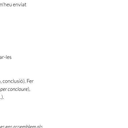
 m’heu enviat
zar-les
, conclusió). Fer
,
per concloure
),
…
).
nes ens assemblem als