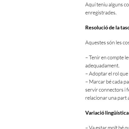
Aquí teniu alguns co
enregistrades.
Resolució de la tas
Aquestes són les cos
– Tenir en compte le
adequadament.
– Adoptar el rol que 
– Marcar bé cada par
servir connectors i 
relacionar una part a
Variació lingüística
– Va estar molt bé q