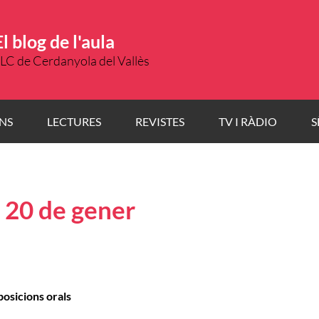
El blog de l'aula
LC de Cerdanyola del Vallès
NS
LECTURES
REVISTES
TV I RÀDIO
S
l 20 de gener
posicions orals