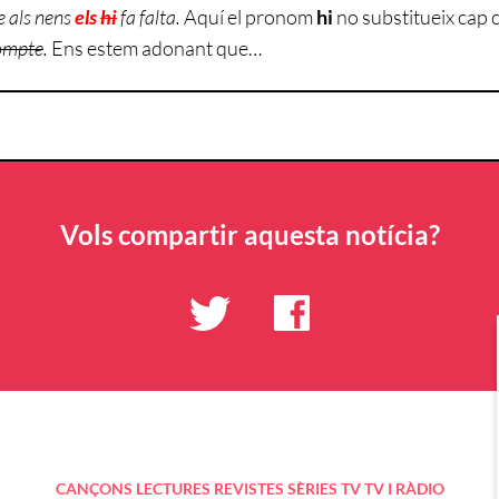
e als nens
els
hi
fa falta.
Aquí el pronom
hi
no substitueix cap
compte
.
Ens estem adonant que…
Vols compartir aquesta notícia?
CANÇONS
LECTURES
REVISTES
SÈRIES TV
TV I RÀDIO