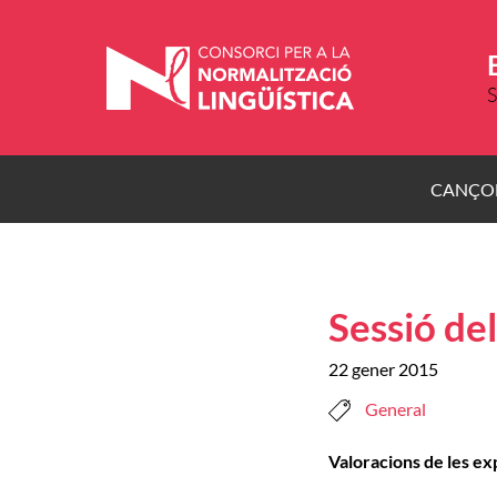
Vés
al
contingut
S
CANÇO
Sessió de
22 gener 2015
General
Valoracions de les ex