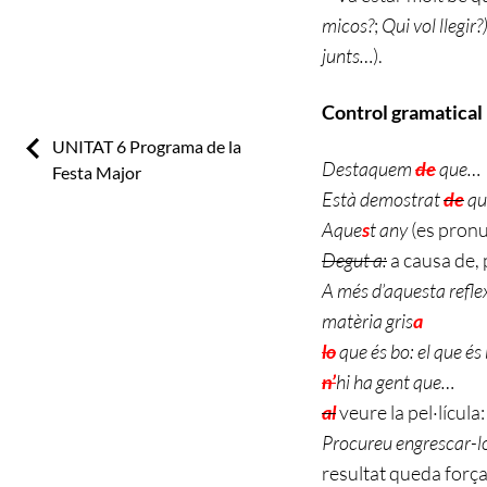
micos?
;
Qui vol llegir?
junts…
).
Control gramatical
Previous:
UNITAT 6 Programa de la
Destaquem
de
que…
Festa Major
Està demostrat
de
qu
Aque
s
t any
(es pronu
Degut a:
a causa de,
A més d’aquesta reflex
matèria gris
a
lo
que és bo: el que és
n’
hi ha gent que…
al
veure la pel·lícula
Procureu engrescar-l
resultat queda forçat