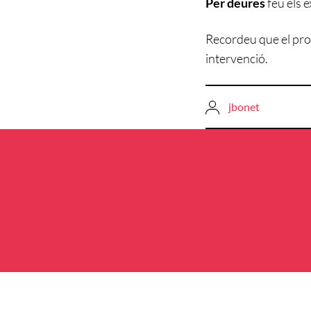
Per deures
feu els e
Recordeu que el pro
intervenció.
jbonet
Navegació
d'entrades