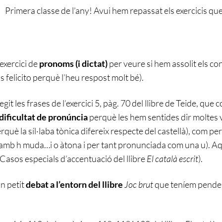
Primera classe de l’any! Avui hem repassat els exercicis que
exercici de
pronoms (i dictat)
per veure si hem assolit els c
s felicito perquè l’heu respost molt bé).
git les frases de l’exercici 5, pàg. 70 del llibre de Teide, que
dificultat de pronúncia
perquè les hem sentides dir moltes 
què la síl·laba tònica difereix respecte del castellà), com pe
 amb h muda…i o àtona i per tant pronunciada com una u). Aq
 (Casos especials d’accentuació del llibre
El català escrit
).
n petit
debat a l’entorn del llibre
Joc brut
que teníem penden