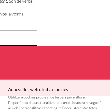
scrit
. Són de verbs.
vos la vostra
Aquest lloc web utilitza cookies
Utilitzem cookies pròpies i de tercers per millorar
l'experiència d'usuari, analitzar el trànsit, la vostra navegació
al web i personalitzar el contingut. Podeu “Acceptar totes