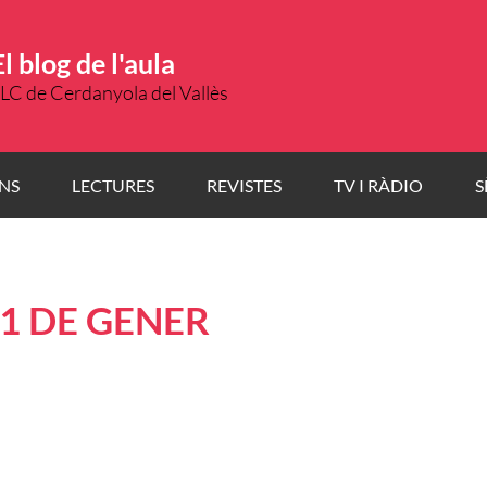
El blog de l'aula
LC de Cerdanyola del Vallès
NS
LECTURES
REVISTES
TV I RÀDIO
S
11 DE GENER