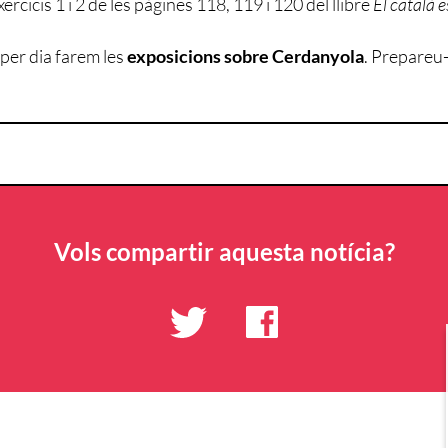
xercicis 1 i 2 de les pàgines 118, 119 i 120 del llibre
El català e
per dia farem les
exposicions
sobre Cerdanyola
. Prepareu-
Vols compartir aquesta notícia?