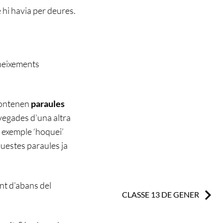
 hi havia per deures.
oneixements
 contenen
paraules
vegades d’una altra
r exemple ‘hoquei’
uestes paraules ja
t d’abans del
Next:
CLASSE 13 DE GENER