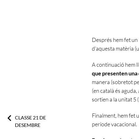
Després hem fet un 
d’aquesta matèria (u
A continuació hem lle
que presenten una 
manera (sobretot per
(en català és aguda,
sortien a la unitat 5
Finalment, hem fet u
Previous:
CLASSE 21 DE
període vacacional.
DESEMBRE