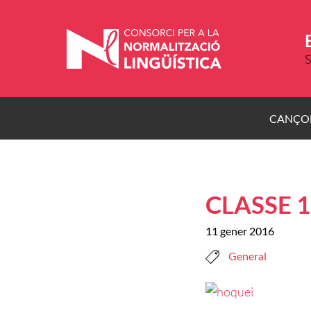
Vés
al
contingut
S
CANÇO
CLASSE 
11 gener 2016
General