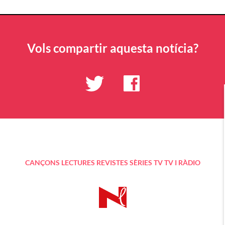
Vols compartir aquesta notícia?
CANÇONS
LECTURES
REVISTES
SÈRIES TV
TV I RÀDIO