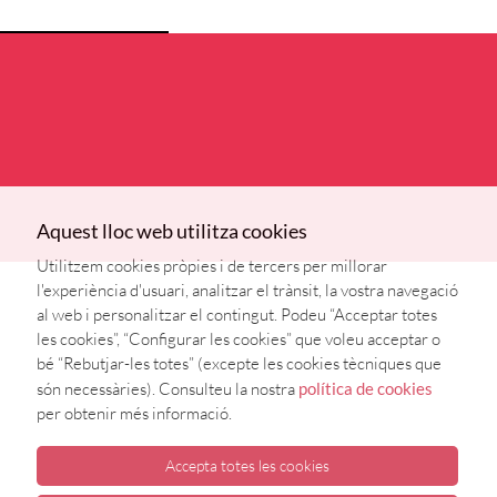
Aquest lloc web utilitza cookies
Utilitzem cookies pròpies i de tercers per millorar
l'experiència d'usuari, analitzar el trànsit, la vostra navegació
al web i personalitzar el contingut. Podeu “Acceptar totes
les cookies”, “Configurar les cookies” que voleu acceptar o
bé “Rebutjar-les totes” (excepte les cookies tècniques que
són necessàries). Consulteu la nostra
política de cookies
per obtenir més informació.
Accepta totes les cookies