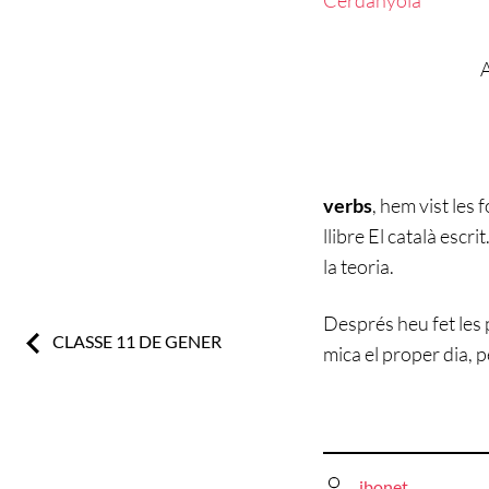
A
verbs
, hem vist les
llibre El català escri
la teoria.
Després heu fet les
Previous:
CLASSE 11 DE GENER
mica el proper dia, 
jbonet