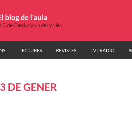
El blog de l'aula
LC de Cerdanyola del Vallès
NS
LECTURES
REVISTES
TV I RÀDIO
S
13 DE GENER