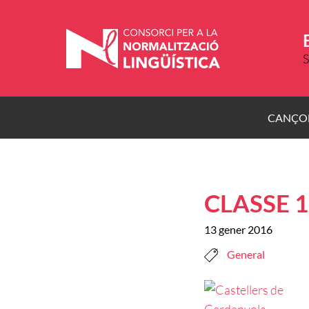
Vés
al
contingut
S
CANÇO
CLASSE 
13 gener 2016
General