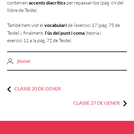
contenien
accents diacrítics
per repassar-los (pàg. 69 del
llibre de Teide).
També hem vist el
vocabulari
de l’exercici 17 (pàg. 75 de
Teide) i, finalment,
l’ús del punt i coma
(teoria i
exercici 11 a la pàg. 72 de Teide).
jbonet
Previous:
Navegació
CLASSE 20 DE GENER
d'entrades
Next:
CLASSE 27 DE GENER