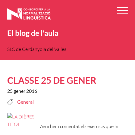
Vés
al
Menú
contingut
El blog de l'aula
SLC de Cerdanyola del Vallès
CLASSE 25 DE GENER
25 gener 2016
General
Avui hem comentat els exercicis que hi