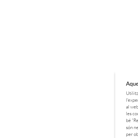
Aques
Utilit
l'expe
al web
les co
bé “Re
són ne
per o