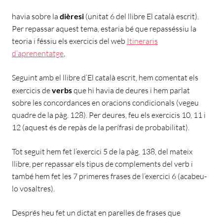
havia sobre la
dièresi
(unitat 6 del llibre El català escrit).
Per repassar aquest tema, estaria bé que repasséssiu la
teoria i féssiu els exercicis del web
Itineraris
d’aprenentatge
,
Seguint amb el llibre d’El català escrit, hem comentat els
exercicis de
verbs
que hi havia de deures i hem parlat
sobre les concordances en oracions condicionals (vegeu
quadre de la pàg. 128). Per deures, feu els exercicis 10, 11 i
12 (aquest és de repàs de la perífrasi de probabilitat).
Tot seguit hem fet l’exercici 5 de la pàg. 138, del mateix
llibre, per repassar els tipus de complements del verb i
també hem fet les 7 primeres frases de l’exercici 6 (acabeu-
lo vosaltres).
Després heu fet un dictat en parelles de frases que