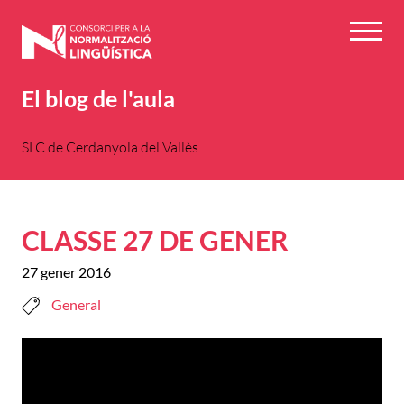
Vés
al
Menú
contingut
El blog de l'aula
SLC de Cerdanyola del Vallès
CLASSE 27 DE GENER
27 gener 2016
General