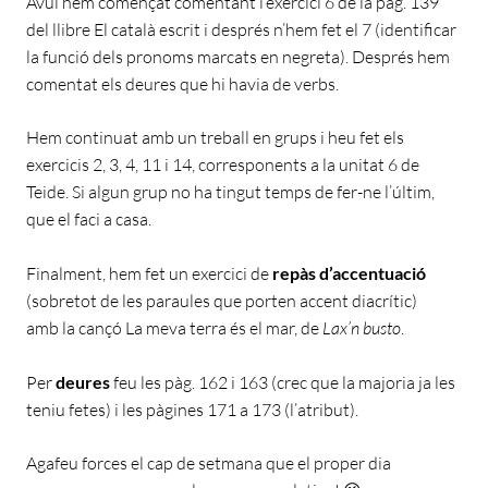
Avui hem començat comentant l’exercici 6 de la pàg. 139
del llibre El català escrit i després n’hem fet el 7 (identificar
la funció dels pronoms marcats en negreta). Després hem
comentat els deures que hi havia de verbs.
Hem continuat amb un treball en grups i heu fet els
exercicis 2, 3, 4, 11 i 14, corresponents a la unitat 6 de
Teide. Si algun grup no ha tingut temps de fer-ne l’últim,
que el faci a casa.
Finalment, hem fet un exercici de
repàs d’accentuació
(sobretot de les paraules que porten accent diacrític)
amb la cançó La meva terra és el mar, de
Lax’n busto
.
Per
deures
feu les pàg. 162 i 163 (crec que la majoria ja les
teniu fetes) i les pàgines 171 a 173 (l’atribut).
Agafeu forces el cap de setmana que el proper dia