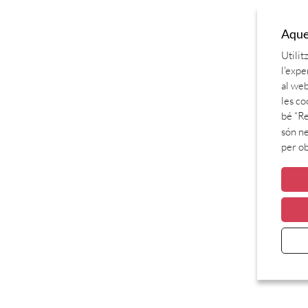
Aques
Utilit
l'expe
al web
les co
bé “Re
són ne
per o