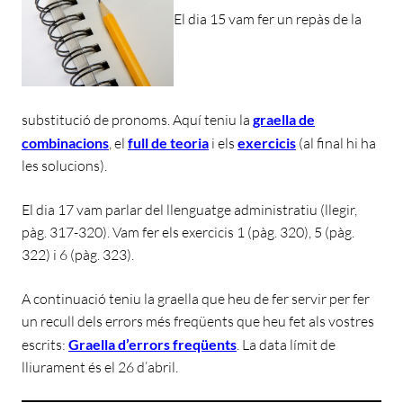
El dia 15 vam fer un repàs de la
substitució de pronoms. Aquí teniu la
graella de
combinacions
, el
full de teoria
i els
exercicis
(al final hi ha
les solucions).
El dia 17 vam parlar del llenguatge administratiu (llegir,
pàg. 317-320). Vam fer els exercicis 1 (pàg. 320), 5 (pàg.
322) i 6 (pàg. 323).
A continuació teniu la graella que heu de fer servir per fer
un recull dels errors més freqüents que heu fet als vostres
escrits:
Graella d’errors freqüents
. La data límit de
lliurament és el 26 d’abril.