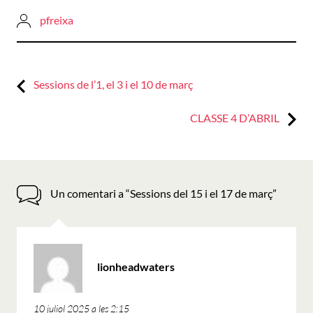
pfreixa
Previous:
Navegació
Sessions de l’1, el 3 i el 10 de març
d'entrades
Next:
CLASSE 4 D’ABRIL
Un comentari a “
Sessions del 15 i el 17 de març
”
ha
lionheadwaters
dit:
10 juliol 2025 a les 2:15