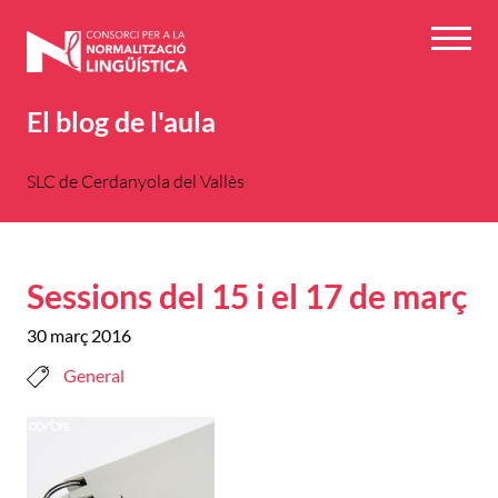
Vés
al
Menú
contingut
El blog de l'aula
SLC de Cerdanyola del Vallès
Sessions del 15 i el 17 de març
30 març 2016
General