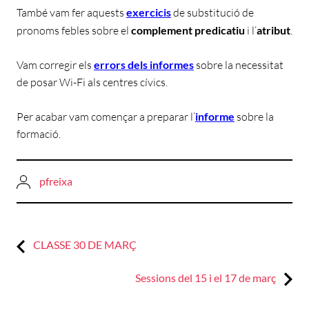
També vam fer aquests
exercicis
de substitució de
pronoms febles sobre el
complement predicatiu
i l’
atribut
.
Vam corregir els
errors dels informes
sobre la necessitat
de posar Wi-Fi als centres cívics.
Per acabar vam començar a preparar l’
informe
sobre la
formació.
pfreixa
Previous:
Navegació
CLASSE 30 DE MARÇ
d'entrades
Next:
Sessions del 15 i el 17 de març