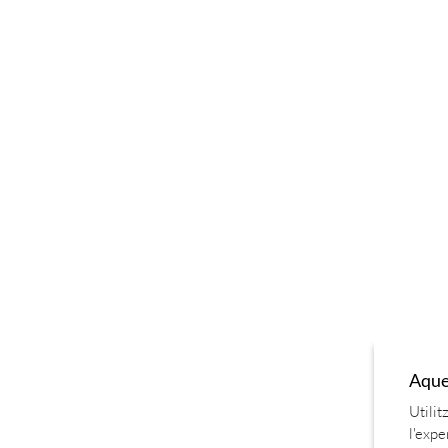
Aques
Utilit
l'expe