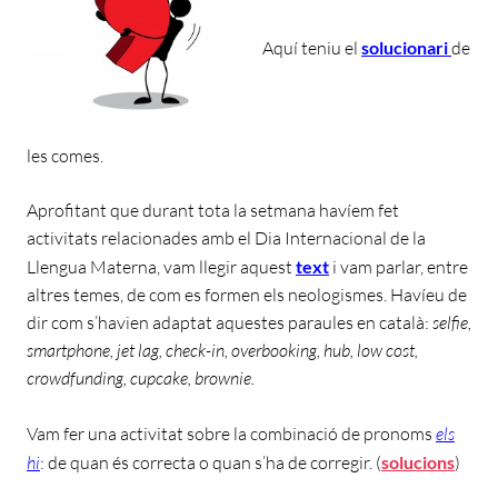
Aquí teniu el
solucionari
de
les comes.
Aprofitant que durant tota la setmana havíem fet
activitats relacionades amb el Dia Internacional de la
Llengua Materna, vam llegir aquest
text
i vam parlar, entre
altres temes, de com es formen els neologismes. Havíeu de
dir com s’havien adaptat aquestes paraules en català:
selfie,
smartphone, jet lag, check-in, overbooking, hub, low cost,
crowdfunding, cupcake, brownie.
Vam fer una activitat sobre la combinació de pronoms
els
hi
: de quan és correcta o quan s’ha de corregir. (
solucions
)