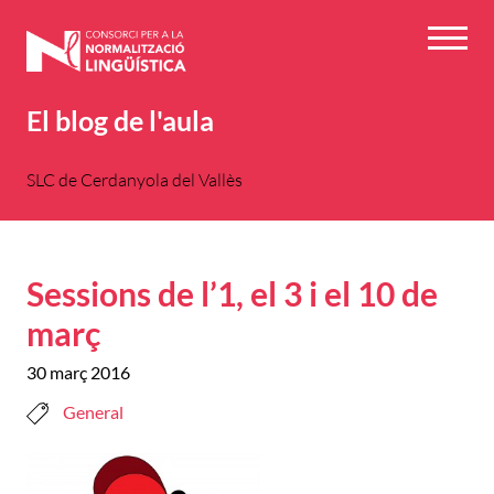
Vés
al
Menú
contingut
El blog de l'aula
SLC de Cerdanyola del Vallès
Sessions de l’1, el 3 i el 10 de
març
30 març 2016
General