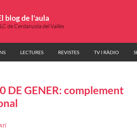
El blog de l'aula
LC de Cerdanyola del Vallès
NS
LECTURES
REVISTES
TV I RÀDIO
S
0 DE GENER: complement
onal
ATÍ