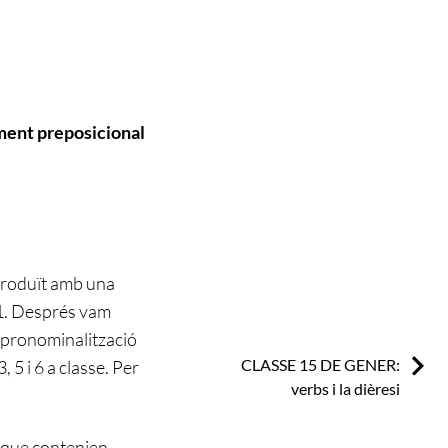
ment preposicional
troduït amb una
i 1. Després vam
 pronominalització
Next:
CLASSE 15 DE GENER:
 5 i 6 a classe. Per
verbs i la dièresi
s que contenien