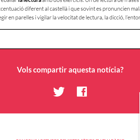
entuació diferent al castellà i que sovint es pronuncien mala
gir en parelles i vigilar la velocitat de lectura, la dicció, l’ent
Vols compartir aquesta notícia?