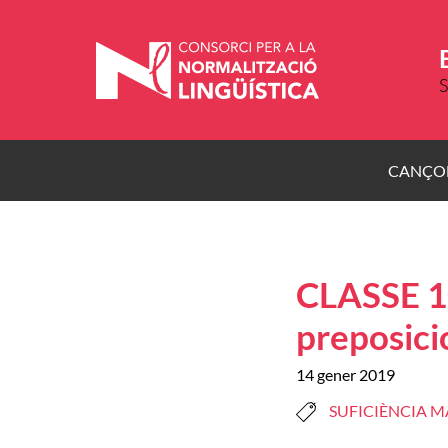
Vés
al
contingut
S
CANÇO
CLASSE 1
preposici
14 gener 2019
SUFICIÈNCIA M