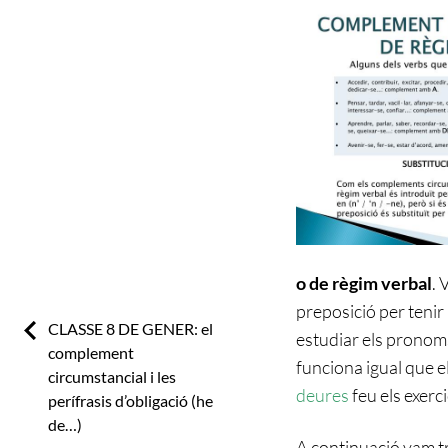
o de règim verbal
. 
preposició per tenir 
Previous:
CLASSE 8 DE GENER: el
estudiar els pronom
complement
funciona igual que el
circumstancial i les
deures
feu els exercic
perífrasis d’obligació (he
de…)
A continuació vam t