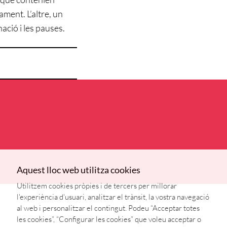
ment. L’altre, un
onació i les pauses.
Aquest lloc web utilitza cookies
Utilitzem cookies pròpies i de tercers per millorar
l'experiència d'usuari, analitzar el trànsit, la vostra navegació
al web i personalitzar el contingut. Podeu “Acceptar totes
les cookies”, “Configurar les cookies” que voleu acceptar o