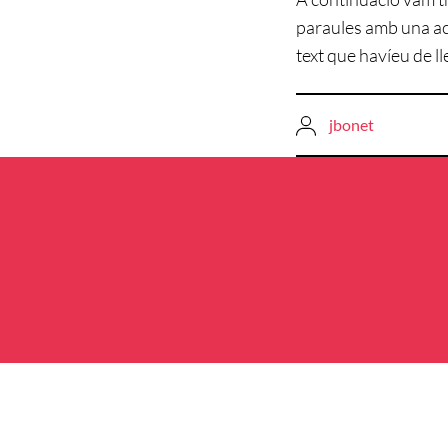
paraules amb una acc
text que havíeu de lle
jbonet
Navegació
d'entrades