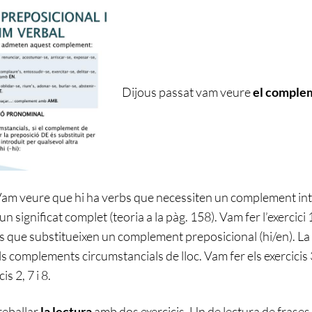
Dijous passat vam veure
el comple
Vam veure que hi ha verbs que necessiten un complement in
un significat complet (teoria a la pàg. 158). Vam fer l’exercic
s que substitueixen un complement preposicional (hi/en). La
s complements circumstancials de lloc. Vam fer els exercicis 3,
is 2, 7 i 8.
reballar
la lectura
amb dos exercicis. Un de lectura de frase