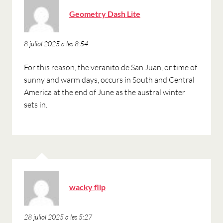
ha
Geometry Dash Lite
dit:
8 juliol 2025 a les 8:54
For this reason, the veranito de San Juan, or time of
sunny and warm days, occurs in South and Central
America at the end of June as the austral winter
sets in.
ha
wacky flip
dit:
28 juliol 2025 a les 5:27