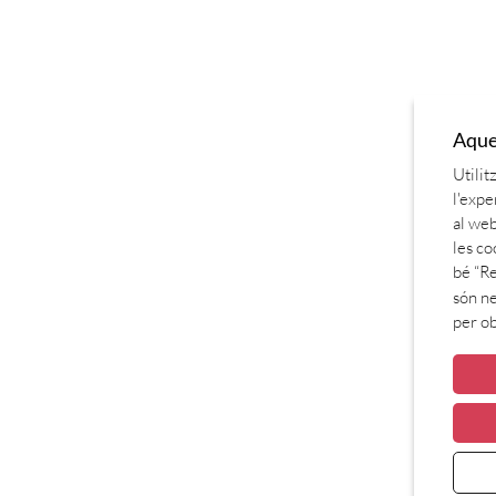
Aques
Utilit
l'expe
al web
les co
bé “Re
són ne
per o