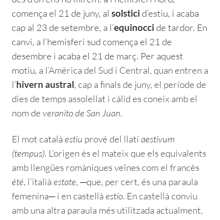
comença el 21 de juny, al
d’estiu, i acaba
solstici
cap al 23 de setembre, a l’
de tardor. En
equinocci
canvi, a l’hemisferi sud comença el 21 de
desembre i acaba el 21 de març. Per aquest
motiu,
a
l’Amèrica del Sud i Central
, quan entren a
l’
, cap a finals de juny, el període de
hivern austral
dies de temps assolellat i càlid es coneix amb el
nom de
veranito de San Juan
.
El mot català
estiu
prové del llatí
aestivum
(tempus)
. L’origen és el mateix que els equivalents
amb llengües romàniques veïnes com el francès
été
, l’italià
estate
, ─que, per cert, és una paraula
femenina─ i en castellà
estío
. En castellà conviu
amb una altra paraula més utilitzada actualment,