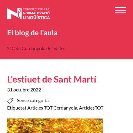
Vés
al
Menú
contingut
El blog de l'aula
SLC de Cerdanyola del Vallès
L’estiuet de Sant Martí
31 octubre 2022
Sense categoria
Etiquetat
Articles TOT Cerdanyola
,
ArticlesTOT