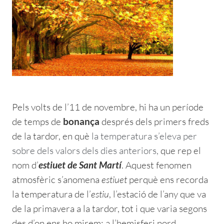
Pels volts de l’11 de novembre, hi ha un
període
de temps de
després dels primers freds
bonança
de la tardor, en què
la temperatura s’eleva per
sobre dels valors dels dies anteriors,
que rep el
nom d’
. Aquest fenomen
estiuet de Sant Martí
atmosfèric s’anomena
estiuet
perquè ens recorda
la temperatura de l’
estiu
, l’estació de l’any que va
de la primavera a la tardor, tot i que varia segons
des d’on ens ho mirem: a l’hemisferi nord,