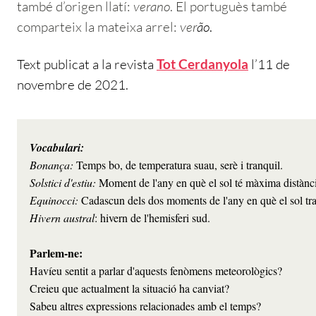
també d’origen llatí:
verano
. El portuguès també
comparteix la mateixa arrel:
ver
ão
.
Text publicat a la revista
l’11 de
Tot Cerdanyola
novembre de 2021.
Bonança: 
Temps bo, de temperatura suau, serè i tranquil.
Solstici d'estiu: 
Moment de l'any en què el sol té màxima distància
Equinocci: 
Hivern austral
: hivern de l'hemisferi sud.

Parlem-ne:
Havíeu sentit a parlar d'aquests fenòmens meteorològics?
Sabeu altres expressions relacionades amb el temps?     