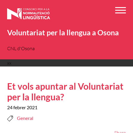
Vés
al
Menú
contingut
Voluntariat per la llengua a Osona
CNL d'Osona
xx
Et vols apuntar al Voluntariat
per la llengua?
24 febrer 2021
General
Share