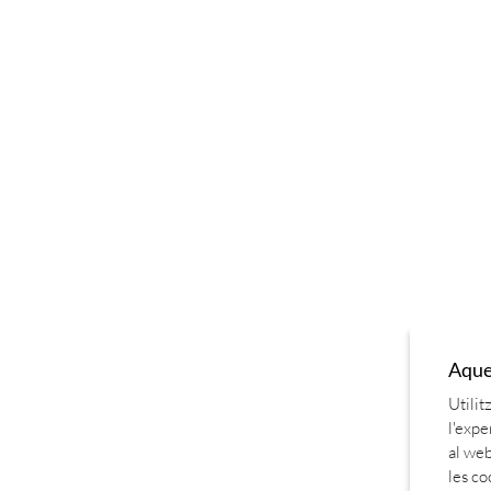
Aques
Utilit
l'expe
al web
les co