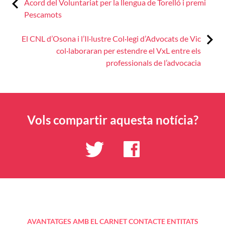
Previous:
Navegació
Acord del Voluntariat per la llengua de Torelló i premi
Pescamots
d'entrades
Next:
El CNL d’Osona i l’Il·lustre Col·legi d’Advocats de Vic
col·laboraran per estendre el VxL entre els
professionals de l’advocacia
Vols compartir aquesta notícia?
AVANTATGES AMB EL CARNET
CONTACTE
ENTITATS