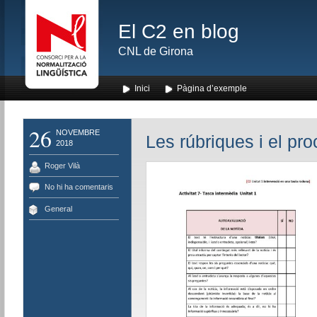
El C2 en blog
CNL de Girona
Inici
Pàgina d’exemple
26
NOVEMBRE
Les rúbriques i el pr
2018
Roger Vilà
No hi ha comentaris
General