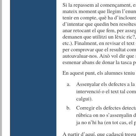
Si la repassem al començament, en l
mateix moment que llegim l’enunc
tenir en compte, què ha d’incloure
d’intentar que quedin ben resoltes
anar retocant el que fem, per ass
demanen que utilitzi un lèxic ric?,
etc.). Finalment, en revisar el text
per comprovar que el resultat com
autoavaluar-nos. Això vol dir que
esmenar abans de donar la tasca per
En aquest punt, els alumnes teniu
Assenyalar els defectes a la 
intervenció o el text tal com 
calgui).
Corregir els defectes detectat
rúbrica on no s’assenyalin 
ja no n’hi ha (en tot cas, el 
A partir d’aquí, que cadascú tregu