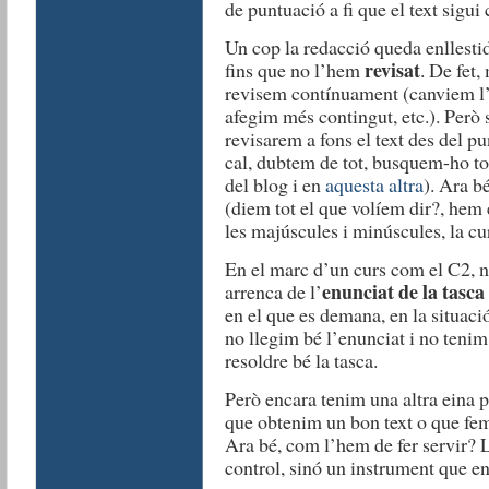
de puntuació a fi que el text sigui 
Un cop la redacció queda enllestid
revisat
fins que no l’hem
. De fet,
revisem contínuament (canviem l’o
afegim més contingut, etc.). Però 
revisarem a fons el text des del pun
cal, dubtem de tot, busquem-ho t
del blog i en
aquesta altra
). Ara b
(diem tot el que volíem dir?, hem 
les majúscules i minúscules, la cur
En el marc d’un curs com el C2, no
enunciat de la tasc
arrenca de l’
en el que es demana, en la situació 
no llegim bé l’enunciat i no teni
resoldre bé la tasca.
Però encara tenim una altra eina p
que obtenim un bon text o que fe
Ara bé, com l’hem de fer servir? L
control, sinó un instrument que ens