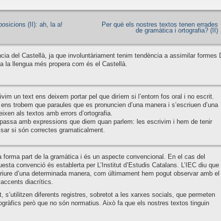
osicions (II): ah, la a!
Per què els nostres textos tenen errades
de gramàtica i ortografia? (II)
ncia del Castellà, ja que involuntàriament tenim tendència a assimilar formes 
a la llengua més propera com és el Castellà.
vim un text ens deixem portar pel que diríem si l’entorn fos oral i no escrit.
ens trobem que paraules que es pronuncien d’una manera i s’escriuen d’una
reixen als textos amb errors d’ortografia.
passa amb expressions que diem quan parlem: les escrivim i hem de tenir
isar si són correctes gramaticalment.
ia forma part de la gramàtica i és un aspecte convencional. En el cas del
uesta convenció és establerta per L’Institut d’Estudis Catalans. L’IEC diu que
riure d’una determinada manera, com últimament hem pogut observar amb el
accents diacrítics.
, s’utilitzen diferents registres, sobretot a les xarxes socials, que permeten
ogràfics però que no són normatius. Això fa que els nostres textos tinguin