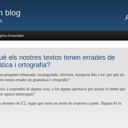
n blog
a
gina d’exemple
uè els nostres textos tenen errades de
tica i ortografia?
a pregunta rebuscada, recaragolada, efectista, tramposa fins i tot: per què els
xtos tenen errades de gramàtica i ortografia?
veix a respondre-hi alguna cosa, a fer alguna aportació per aclarir el dubte que
re aquest interrogant?
 alumnes de C2, segur que teniu un munt de respostes a punt. Digueu-hi la