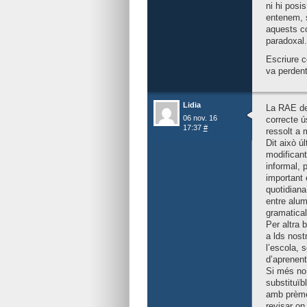
ni hi posi
entenem, s
aquests c
paradoxal.
Escriure c
va perdent
Lidia
La RAE def
06 nov. 16
correcte ú
17:37
#
ressolt a m
Dit això ú
modificant
informal, 
important 
quotidiana
entre alum
gramatical
Per altra b
a lds nost
l’escola, s
d’aprenent
Si més no,
substituïb
amb prèmer
revisar on