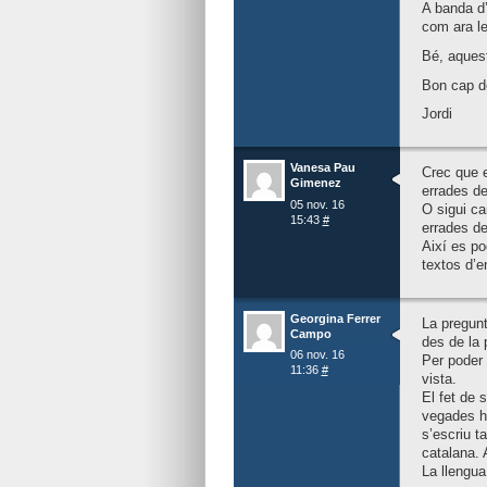
A banda d’
com ara le
Bé, aquest
Bon cap d
Jordi
Vanesa Pau
Crec que e
Gimenez
errades de
05 nov. 16
O sigui ca
15:43
#
errades de
Així es po
textos d’
Georgina Ferrer
La pregunt
Campo
des de la p
06 nov. 16
Per poder 
11:36
#
vista.
El fet de 
vegades hi
s’escriu t
catalana. 
La llengua