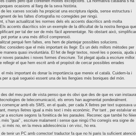
es clares però que contenen moltes excepcions. La normativa catalana s’ha
 poques ocasions al llarg de la seva història.
de les xarxes socials ha propiciat una escriptura ràpida, sense estructura i
ment de les faltes d’ortografia no corregides per ningú.
, s’han actualitzat les normes dels els accents diacrítics amb molta
Els accents diacrítics són un exemple de la dificultat de la nostra llengua qu
plificant per tal der ser de més fàcil aprenentatge. No obstant això, simplifica
ia pot portar a una més difícil comprensió.
litzat perquè fem faltes, ens hem de plantejar possibles solucions.
lloc considero que el més important és llegir. És un dels millors mètodes per
e manera quasi involuntària. El fet de llegir textos, novel·les o poesia, ajuda 
 noves paraules i noves formes d’escriure. Tot plegat ajuda a escriure millor.
 rellegir el que hem escrit amb el propòsit de cercar possibles errades
 el més important és donar la importància que mereix el català. Cuidem-la i
a per a què segueixi essent una de les llengües més boniques del món.
des del meu punt de vista penso que és obvi que des de que es van instaura
tecnologies de telecomunicació, els errors han augmentat ponderalment.
 començar amb els SMS, en el quals, per cada X lletres per text suposava u
tant, menys lletres igual a més text i més econòmic. Per tant , per estalviar e
ar a escriure segons la fonètica de les paraules. Reconec que també ho fèi
 més “guai” , escriure malament i sense que ningú t’ho corregís era signe de
t, si més no, en la meva adolescència i on visc, ho era.
at de tenir un PC amb corrector/ traductor fa que no hi paris la suficient atenció