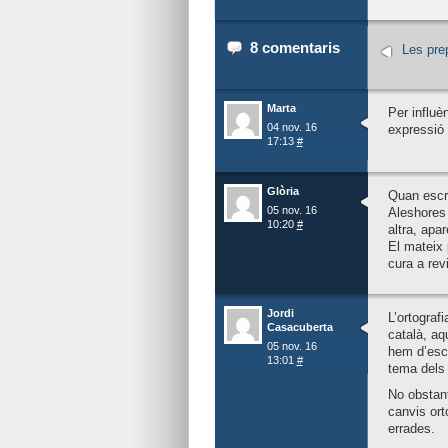
8 comentaris
Les prep
Marta
Per influè
04 nov. 16
expressió 
17:13
#
Glòria
Quan escri
05 nov. 16
Aleshores 
10:20
#
altra, apa
El mateix 
cura a rev
Jordi
L’ortograf
Casacuberta
català, aq
05 nov. 16
hem d’esc
13:01
#
tema dels 
No obstant
canvis ort
errades.