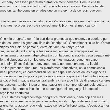
s l’empeny necessari per fer-ho gramaticalment correcte. Com ja ens hi
i no es una comunicació formal, no ens hi escarrassem. Per altra banda,
orrectors també cometen errades que un mateix ha de corregir, quelcom
orrectament necessita un hàbit, si no s’utilitza i es posa en pràctica a diari, e
 i només recordes escriure incorrectament. [com és el meu cas 🙁 ]
ineix la ortografía com ” la part de la gramática que ensenya a escriure pel
s de les lletres i signes auxiliars de l’escriptura”. Generalment, això ha d’estar
itjans del cicle de primària, entre els vuit i nou anys d’edat.
ltim, personalment crec que les grans influències tecnològiques están
 el sistema d’ aprenentatge ortogràfic, on la comunicació és cada vegada mé
plena d’abreviatures i on les emoticones i les imatges juguen un paper
en la simplificació de les converses, cada cop més inherents a la vida
 de les persones, fins i tot, les plataformes educatives, on la comunicació
nes i professor, es caracteritzen per ser espais de debat on les exigències
s ocupen un segon pla i la participació dinàmica guanya tot el protagonisme.
anda, el fort impacte intercultural amb la criança de fills de diferentes culture
res escoles, també hi juga un gran paper en la comprensió oral dels petits a
obretot a les etapes iniciales on es configura el llenguatge i la capacitar
atge lecto-escriptora.
 els sistemes d’aprenentatge ortogràfics tradicionals, cada cop són més
les per les noves tecnologies a les aules, on els mitjans de suport informàtic,
 una tecla, autocorregeix els textos sense teñir l’oportunitat d’equivocar-nos 
 hem comés l’error.