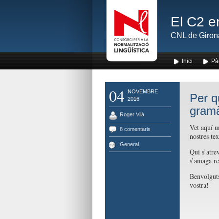
El C2 e
CNL de Giron
Inici
Pà
04
NOVEMBRE
Per q
2016
gramà
Roger Vilà
Vet aquí un
8 comentaris
nostres te
General
Qui s’atre
s’amaga re
Benvolguts
vostra!