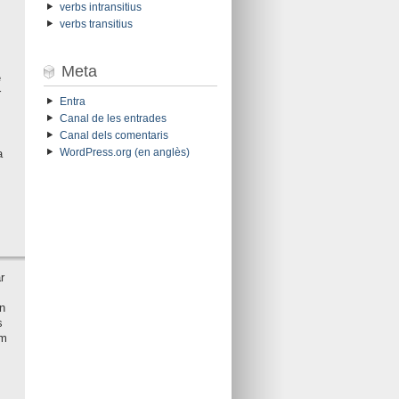
verbs intransitius
verbs transitius
Meta
e
r
Entra
Canal de les entrades
Canal dels comentaris
WordPress.org (en anglès)
a
r
n
s
em