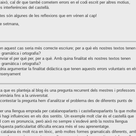
això, cal dir que també cometem errors en el codi escrit per altres motius,
s interferències del castellà.
es són algunes de les reflexions que em vénen al cap!
e setmana,
n aquest cas seria més correcte escriure; per a què els nostres textos tenen
 gramàtica i ortografia?
nviar el per què per, per a què. Amb quina finalitat els nostres textos tenen
 gramàtica i ortografia?
dria argumentar la finalitat didàctica que tenen aquests errors voluntaris en el
ensenyament
a que es planteja al blog és una pregunta recurrent dels mestres i professors
rimària fins a la universitat.
contestar la pregunta hem d’analitzar el problema des de diferents punts de
ser una llengua emprada per catalanoparlants i castellanoparlants fa que molt
 hagi influències en els dos sentits. Un exemple molt clar és el castellà que
al com es pronuncia, però això no sempre s’esdevé amb la nostra llengua
Aquesta particularitat dificulta encara més el seu aprenentatge.
 catalana és molt rica en lèxic, amb moltes formes gramaticals diferents, am