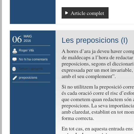
Article complet
06
MAIG
Les preposicions (I)
2016
A hores d’ara ja deveu haver comp
Roger Vilà
de maldecaps a l’hora de redactar 
No hi ha comentaris
preposicions, segons el diccionari
expressada per un mot invariable, 
Sense categoria
amb el seu complement”.
preposicions
Si no utilitzem la preposició corre
és cada oració corre el risc d’esfo
que cometem quan redactem són a 
preposicions. La seva importànci
amb claredat, establint en tot mom
forma correcta.
En tot cas, en aquesta entrada e