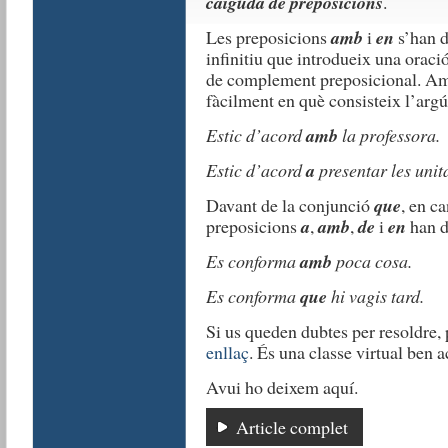
caiguda de preposicions
.
Les preposicions
amb
i
en
s’han d
infinitiu que introdueix una orac
de complement preposicional. Am
fàcilment en què consisteix l’argú
Estic d’acord
amb
la professora.
Estic d’acord
a
presentar les unit
Davant de la conjunció
que
, en ca
preposicions
a
,
amb
,
de
i
en
han d
Es conforma
amb
poca cosa.
Es conforma
que
hi vagis tard.
Si us queden dubtes per resoldre,
enllaç
. És una classe virtual ben a
Avui ho deixem aquí.
Article complet