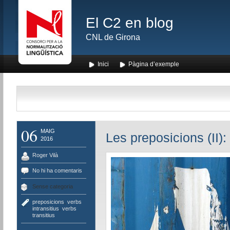
El C2 en blog
CNL de Girona
Inici
Pàgina d’exemple
06
MAIG
Les preposicions (II): 
2016
Roger Vilà
No hi ha comentaris
Sense categoria
preposicions
,
verbs
intransitius
,
verbs
transitius