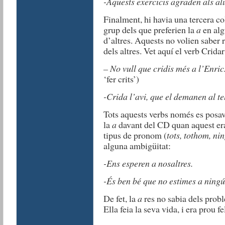
-Aquests exercicis agraden als al
Finalment, hi havia una tercera co
grup dels que preferien la
a
en alg
d’altres. Aquests no volien saber r
dels altres. Vet aquí el verb Cridar
– No vull que cridis més a l’Enric
‘fer crits’)
-Crida l’avi, que el demanen al te
Tots aquests verbs només es posav
la
a
davant del CD quan aquest er
tipus de pronom (
tots, tothom, ni
alguna ambigüitat:
-Ens esperen a nosaltres.
-És ben bé que no estimes a ningú
De fet, la
a
res no sabia dels probl
Ella feia la seva vida, i era prou fe