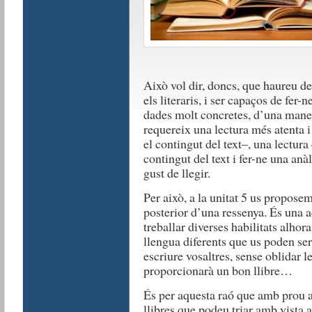
Això vol dir, doncs, que haureu de
els literaris, i ser capaços de fer-
dades molt concretes, d’una mane
requereix una lectura més atenta
el contingut del text–, una lectura 
contingut del text i fer-ne una anà
gust de llegir.
Per això, a la unitat 5 us proposem 
posterior d’una ressenya. És una 
treballar diverses habilitats alhor
llengua diferents que us poden ser
escriure vosaltres, sense oblidar l
proporcionarà un bon llibre…
És per aquesta raó que amb prou an
llibres que podeu triar amb vista a