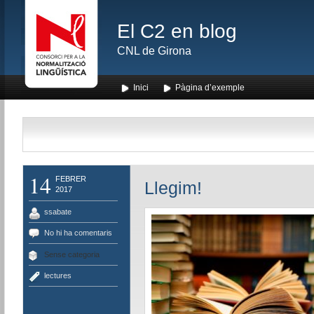
El C2 en blog
CNL de Girona
Inici
Pàgina d’exemple
14
FEBRER
Llegim!
2017
ssabate
No hi ha comentaris
Sense categoria
lectures