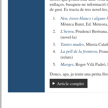
enllaços, busqueu-ne informació i 
de gust. Es tracta de tres novel·les
Neu, óssos blancs i alguns 
Mònica Batet, Ed. Meteora,
L’hereu
, Prudenci Bertrana
(novel·la)
Tantes mudes
, Mireia Calaf
La pell de la frontera
, Fran
(relats)
Marges
, Roger Vilà Padró, 
Doncs, apa, ja teniu una petita llis
Article complet