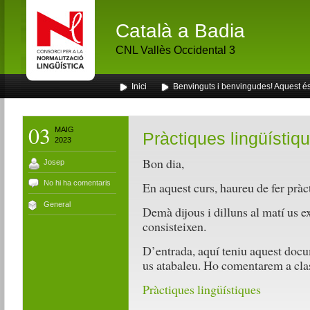
Català a Badia
CNL Vallès Occidental 3
Inici
Benvinguts i benvingudes! Aquest és 
03
MAIG
Pràctiques lingüístiq
2023
Bon dia,
Josep
No hi ha comentaris
En aquest curs, haureu de fer pràct
General
Demà dijous i dilluns al matí us 
consisteixen.
D’entrada, aquí teniu aquest docu
us atabaleu. Ho comentarem a cla
Pràctiques lingüístiques