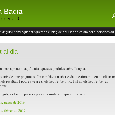
a Badia
cidental 3
vinguts i benvingudes! Aquest és el blog dels cursos de català per a persones adu
 al dia
eu anar aprenent, aquí teniu aquestes píndoles sobre llengua.
onaris de cinc preguntes. Un cop hàgiu acabat cada qüestionari, heu de clicar o
els resultats i podreu veure si els heu fet bé o no. I si no els heu fet bé, us
r què.
inguts, es fan de pressa i podeu consolidar i aprendre coses.
dia, gener de 2019
ia, febrer de 2019