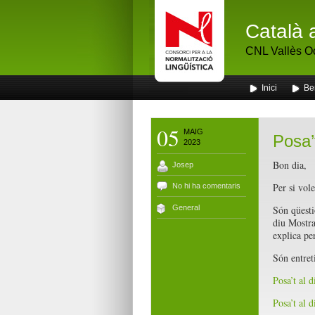
Català 
CNL Vallès Oc
Inici
Ben
05
MAIG
Posa’t
2023
Bon dia,
Josep
Per si vol
No hi ha comentaris
General
Són qüesti
diu Mostra 
explica pe
Són entret
Posa’t al 
Posa’t al d