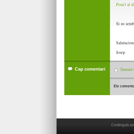
Posa’t al 
Si us semb
Salutacion
Josep
Cap comentari
Sessió 
Els comenta
Continguts so