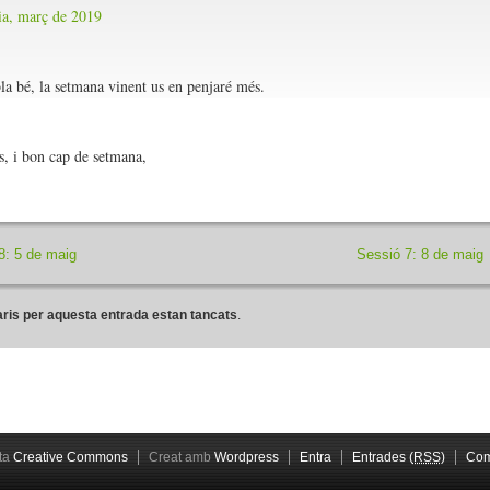
dia, març de 2019
la bé, la setmana vinent us en penjaré més.
s, i bon cap de setmana,
8: 5 de maig
Sessió 7: 8 de maig
ris per aquesta entrada estan tancats
.
ta
Creative Commons
Creat amb
Wordpress
Entra
Entrades (
RSS
)
Com