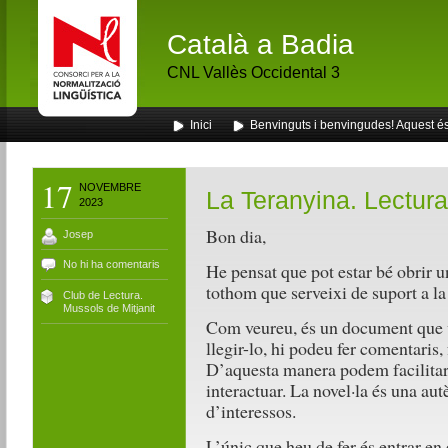
Català a Badia
CNL Vallès Occidental 3
Inici
Benvinguts i benvingudes! Aquest és 
17
NOVEMBRE
La Teranyina. Lectur
2023
Bon dia,
Josep
No hi ha comentaris
He pensat que pot estar bé obrir 
tothom que serveixi de suport a la
Club de Lectura.
Mussols de Mitjanit
Com veureu, és un document que vo
llegir-lo, hi podeu fer comentaris
D’aquesta manera podem facilitar l
interactuar. La novel·la és una aut
d’interessos.
L’únic que heu de fer és entrar en e