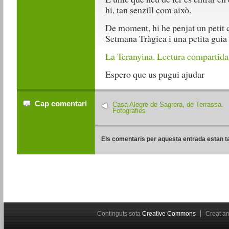
hi, tan senzill com això.
De moment, hi he penjat un petit 
Setmana Tràgica i una petita guia
La Teranyina. Lectura compartida
Espero que us pugui ajudar
Cap comentari
Casa Alegre de Sagrera, de Terrassa.
Fotografies
Els comentaris per aquesta entrada estan t
Continguts sota
Creative Commons
Creat 