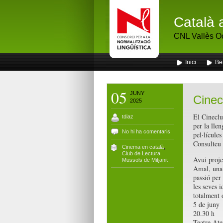
Català 
CNL Vallès Oc
Inici
Ben
05
JUNY
Cinec
2025
El Cineclu
tdiaz
per la lle
No hi ha comentaris
pel·lícules
Consulteu 
Cinema en català
,
Club de Lectura.
Avui proje
Mussols de Mitjanit
Amal, una 
passió per 
les seves 
totalment 
5 de juny
20.30 h
Teatre Ate