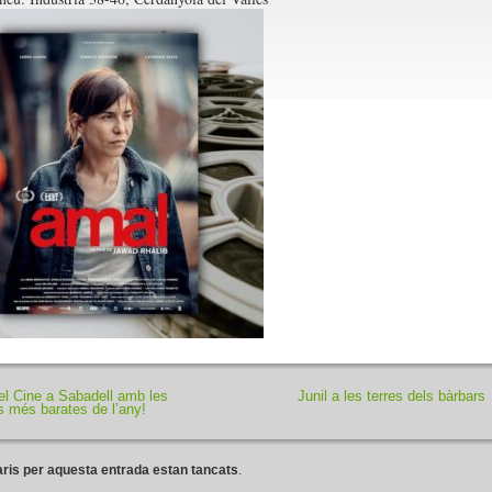
el Cine a Sabadell amb les
Junil a les terres dels bàrbars
s més barates de l’any!
ris per aquesta entrada estan tancats
.