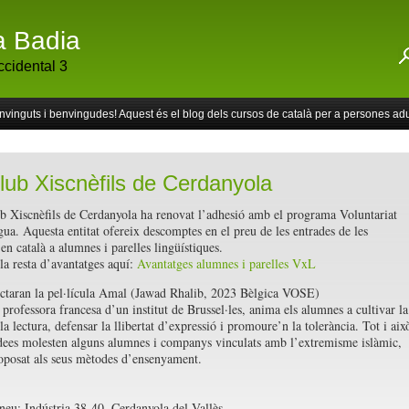
a Badia
cidental 3
vinguts i benvingudes! Aquest és el blog dels cursos de català per a persones adu
lub Xiscnèfils de Cerdanyola
b Xiscnèfils de Cerdanyola ha renovat l’adhesió amb el programa Voluntariat
ngua. Aquesta entitat ofereix descomptes en el preu de les entrades de les
 en català a alumnes i parelles lingüístiques.
la resta d’avantatges aquí:
Avantatges alumnes i parelles VxL
ctaran la pel·lícula Amal (Jawad Rhalib, 2023 Bèlgica VOSE)
professora francesa d’un institut de Brussel·les, anima els alumnes a cultivar la
la lectura, defensar la llibertat d’expressió i promoure’n la tolerància. Tot i aix
idees molesten alguns alumnes i companys vinculats amb l’extremisme islàmic,
oposat als seus mètodes d’ensenyament.
neu: Indústria 38-40, Cerdanyola del Vallès