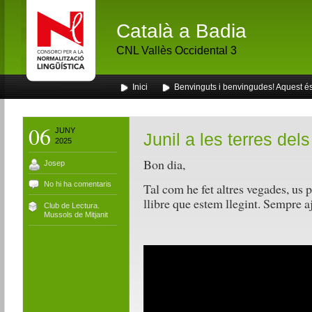
Català a Badia
CNL Vallès Occidental 3
Inici
Benvinguts i benvingudes! Aquest és 
06
JUNY
Junil a les terres del
2025
Bon dia,
Josep
No hi ha comentaris
Tal com he fet altres vegades, us p
llibre que estem llegint. Sempre 
Club de Lectura.
Mussols de Mitjanit