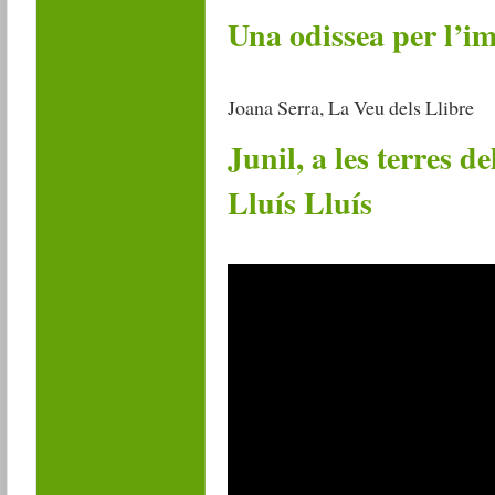
Una odissea per l’i
Joana Serra, La Veu dels Llibre
Junil, a les terres d
Lluís Lluís