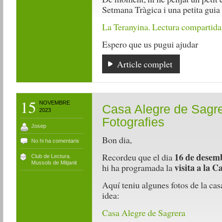
Setmana Tràgica i una petita guia
La Teranyina. Lectura compartida
Espero que us pugui ajudar
Article complet
15
NOVEMBRE
Casa Alegre de Sagre
2023
Fotografies
Josep
Bon dia,
No hi ha comentaris
16 de desem
Recordeu que el dia
Club de Lectura.
Mussols de Mitjanit
visita a la 
hi ha programada la
Aquí teniu algunes fotos de la casa
idea:
Casa Alegre de Sagrera