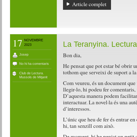
Article complet
17
NOVEMBRE
La Teranyina. Lectur
2023
Bon dia,
Josep
No hi ha comentaris
He pensat que pot estar bé obrir 
tothom que serveixi de suport a la
Club de Lectura.
Mussols de Mitjanit
Com veureu, és un document que vo
llegir-lo, hi podeu fer comentaris
D’aquesta manera podem facilitar l
interactuar. La novel·la és una aut
d’interessos.
L’únic que heu de fer és entrar en e
hi, tan senzill com això.
De moment, hi he penjat un petit 