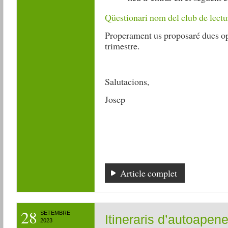
Qüestionari nom del club de lectu
Properament us proposaré dues opc
trimestre.
Salutacions,
Josep
Article complet
28
SETEMBRE
Itineraris d’autoapen
2023