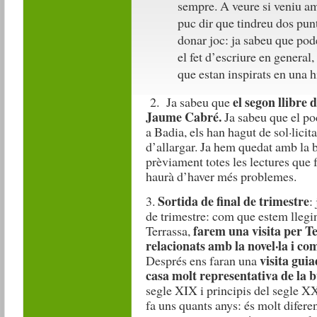
sempre. A veure si veniu am
puc dir que tindreu dos pun
donar joc: ja sabeu que pode
el fet d’escriure en general,
que estan inspirats en una h
el segon llibre 
2. Ja sabeu que
Jaume Cabré.
Ja sabeu que el pod
a Badia, els han hagut de sol·l
d’allargar. Ja hem quedat amb la 
prèviament totes les lectures que f
haurà d’haver més problemes.
Sortida de final de trimestre
3.
:
de trimestre: com que estem llegi
farem una visita per T
Terrassa,
relacionats amb la novel·la i co
visita gui
Després ens faran una
casa molt representativa de la 
segle XIX i principis del segle X
fa uns quants anys: és molt diferent