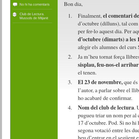
Bon dia,
No hi ha comentaris
el comentari del
Finalment,
Club de Lectura.
Mussols de Mitjanit
d’octubre (dilluns), tal co
per fer-lo aquest dia. Per a
d’octubre (dimarts) a les 
afegir els alumnes del curs
Ja m’heu tornat força llibre
sisplau, feu-nos-el arribar
el tenen.
El 23 de novembre,
que és 
l’autor, a parlar sobre el lli
ho acabaré de confirmar.
Nom del club de lectura
. 
pugueu triar un nom per al c
17 d’octubre. Pod. Si no hi
segona votació entre les d
heu d’entrar en el següent e