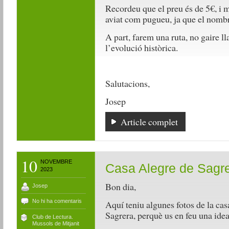
Recordeu que el preu és de 5€, i m
aviat com pugueu, ja que el nombre
A part, farem una ruta, no gaire l
l’evolució històrica.
Salutacions,
Josep
Article complet
10
NOVEMBRE
Casa Alegre de Sagre
2023
Bon dia,
Josep
No hi ha comentaris
Aquí teniu algunes fotos de la casa
Sagrera, perquè us en feu una idea
Club de Lectura.
Mussols de Mitjanit