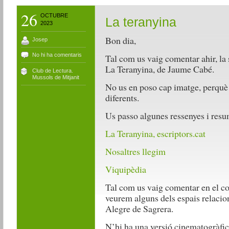
26
OCTUBRE
La teranyina
2023
Bon dia,
Josep
No hi ha comentaris
Tal com us vaig comentar ahir, la 
La Teranyina, de Jaume Cabé.
Club de Lectura.
Mussols de Mitjanit
No us en poso cap imatge, perquè 
diferents.
Us passo algunes ressenyes i resu
La Teranyina, escriptors.cat
Nosaltres llegim
Viquipèdia
Tal com us vaig comentar en el cor
veurem alguns dels espais relacion
Alegre de Sagrera.
N’hi ha una versió cinematogràfic