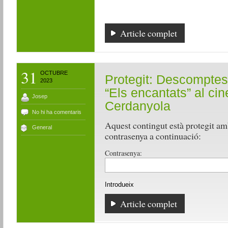
Article complet
31
OCTUBRE
Protegit: Descomptes 
2023
“Els encantats” al cin
Josep
Cerdanyola
No hi ha comentaris
Aquest contingut està protegit amb
General
contrasenya a continuació:
Contrasenya:
Article complet