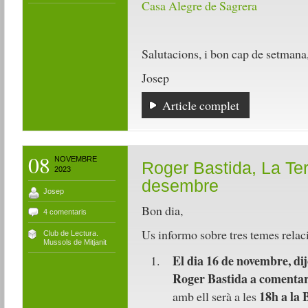
Casa Alegre de Sagrera
Salutacions, i bon cap de setmana
Josep
Article complet
08
NOVEMBRE
Roger Bastida, La Ter
2023
desembre
Josep
Bon dia,
4 comentaris
Us informo sobre tres temes relaci
Club de Lectura.
Mussols de Mitjanit
El dia 16 de novembre, dij
Roger Bastida a comentar e
18h a la 
amb ell serà a les