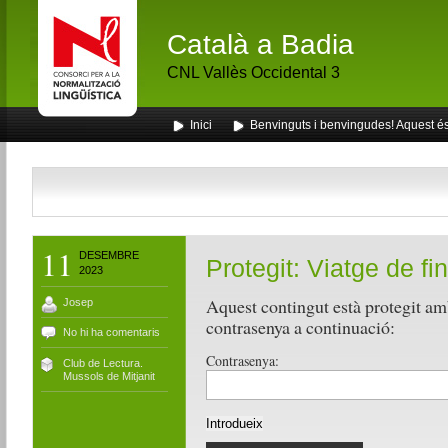
Català a Badia
CNL Vallès Occidental 3
Inici
Benvinguts i benvingudes! Aquest és 
11
DESEMBRE
Protegit: Viatge de fi
2023
Aquest contingut està protegit amb
Josep
contrasenya a continuació:
No hi ha comentaris
Contrasenya:
Club de Lectura.
Mussols de Mitjanit