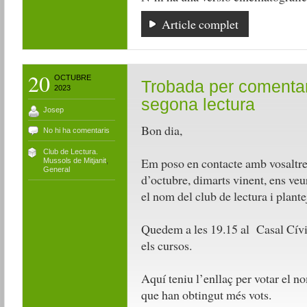
Article complet
20
OCTUBRE
Trobada per comentar e
2023
segona lectura
Josep
Bon dia,
No hi ha comentaris
Club de Lectura.
Em poso en contacte amb vosaltres
Mussols de Mitjanit
,
General
d’octubre, dimarts vinent, ens ve
el nom del club de lectura i plante
Quedem a les 19.15 al Casal Cívic,
els cursos.
Aquí teniu l’enllaç per votar el n
que han obtingut més vots.