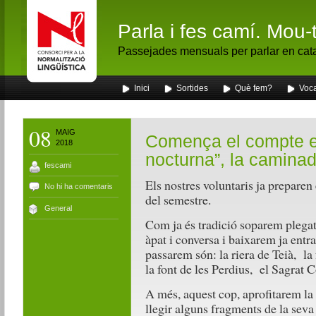
Parla i fes camí. Mou-
Passejades mensuals per parlar en cat
Inici
Sortides
Què fem?
Voca
08
MAIG
Comença el compte en
2018
nocturna”, la camina
fescami
Els nostres voluntaris ja preparen
No hi ha comentaris
del semestre.
General
Com ja és tradició soparem plegat
àpat i conversa i baixarem ja entra
passarem són: la riera de Teià, la 
la font de les Perdius, el Sagrat Co
A més, aquest cop, aprofitarem la 
llegir alguns fragments de la seva 