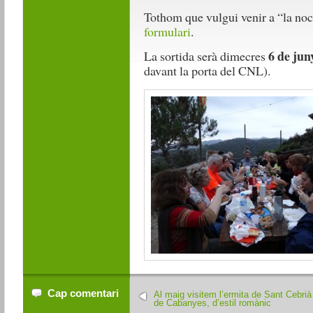
Tothom que vulgui venir a “la noctu
formulari
.
6 de jun
La sortida serà dimecres
davant la porta del CNL).
Cap comentari
Al maig visitem l’ermita de Sant Cebrià
de Cabanyes, d’estil romànic