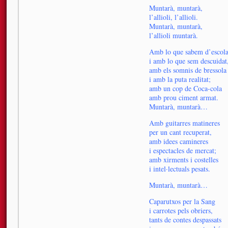
Muntarà, muntarà,
l’allioli, l’allioli.
Muntarà, muntarà,
l’allioli muntarà.
Amb lo que sabem d’escol
i amb lo que sem descuidat
amb els somnis de bressola
i amb la puta realitat;
amb un cop de Coca-cola
amb prou ciment armat.
Muntarà, muntarà…
Amb guitarres matineres
per un cant recuperat,
amb idees camineres
i espectacles de mercat;
amb xirments i costelles
i intel·lectuals pesats.
Muntarà, muntarà…
Caparutxos per la Sang
i carrotes pels obriers,
tants de contes despassats