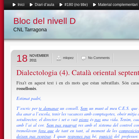
Inici
Diari d’aula
#180 (no title)
Material complementari
Bloc del nivell D
CNL Tarragona
18
NOVEMBER
mlopez
No Comments
2011
Dialectologia (4). Català oriental septen
Fixa’t en aquest text i en els mots que estan subratllats. Són cara
rossellonès
.
Estimat padrí,
T’escric per
te demanar
un consell.
Sem
un munt al meu C.E.S. que
dia anar a l’escola, tenir les vacances amb comptagotes, obeir mitja d
sotsdirector, el director i set o vuit
pions
és
pas
una vida. Tenim, cad
amb l’ai al cor.
Sem pas guanyat
res amb el sistema del control co
tremolàvem
fora que
de tant en tant, al moment de les
composicio
deixen pas respirar
. I quan
respones pas
bé,
punició
del professor