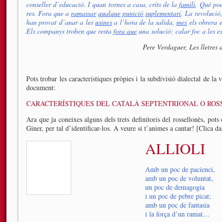
conseller d’educació. I quan tornes a casa, crits de la
famili
. Què po
res. Fora que a
ramassar
qualque
punició
suplementari
. La revolució
han provat d’anar a les
usines
a l’hora de la salida,
mes
els obrera e
Els companys troben que resta
fora que
una solució: calar foc a les e
Pere Verdaguer, Les lletres d
Pots trobar les característiques pròpies i la subdivisió dialectal de la 
document:
CARACTERÍSTIQUES DEL CATALÀ SEPTENTRIONAL O RO
Ara que ja coneixes alguns dels trets definitoris del rossellonès, pots
Giner, per tal d’identificar-los. A veure si t’animes a cantar! [Clica da
ALLIOLI
Amb un poc de pacienci,
amb un poc de voluntat,
un poc de demagogia
i un poc de pebre picat;
amb un poc de fantasia
i la força d’un ramat…