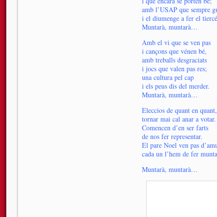
i que encara se porten bé;
amb l’USAP que sempre g
i el diumenge a fer el tiercé
Muntarà, muntarà…
Amb el vi que se ven pas
i cançons que vénen bé,
amb treballs desgraciats
i jocs que valen pas res;
una cultura pel cap
i els peus dis del merder.
Muntarà, muntarà…
Eleccios de quant en quant,
tornar mai cal anar a votar.
Comencen d’en ser farts
de nos fer representar.
El pare Noel ven pas d’am
cada un l’hem de fer munta
Muntarà, muntarà…