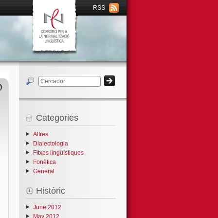
RSS
Categories
Altres
Dialectologia
Fitxes lingüístiques
Fonètica
General
Històric
June 2012
May 2012