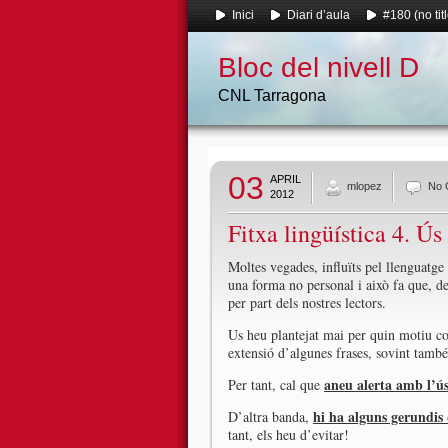
Inici
Diari d’aula
#180 (no titl
Bloc del nivell D
CNL Tarragona
03
APRIL
mlopez
No 
2012
Fitxa lingüística 4. Ús
Moltes vegades, influïts pel llenguatge
una forma no personal i això fa que, de
per part dels nostres lectors.
Us heu plantejat mai per quin motiu cos
extensió d’algunes frases, sovint també
aneu alerta amb l’ús
Per tant, cal que
hi ha alguns gerundis 
D’altra banda,
tant, els heu d’evitar!