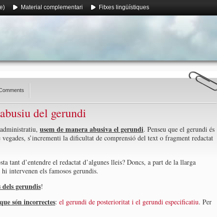
e)
Material complementari
Fitxes lingüístiques
Comments
 abusiu del gerundi
usem de manera abusiva el gerundi
 administratiu,
. Penseu que el gerundi és
 vegades, s’incrementi la dificultat de comprensió del text o fragment redactat
ta tant d’entendre el redactat d’algunes lleis? Doncs, a part de la llarga
 hi intervenen els famosos gerundis.
 dels gerundis
!
que són incorrectes
:
el gerundi de posterioritat i el gerundi especificatiu
. Per