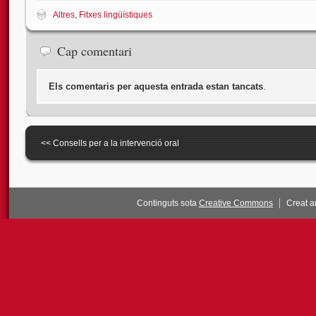
Altres
,
Fitxes lingüístiques
Cap comentari
Els comentaris per aquesta entrada estan tancats
.
<<
Consells per a la intervenció oral
Continguts sota
Creative Commons
Creat 