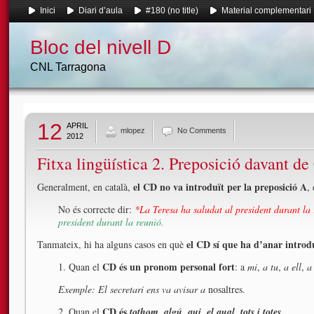
Inici
Diari d’aula
#180 (no title)
Material complementari
Bloc del nivell D
CNL Tarragona
12
APRIL
mlopez
No Comments
2012
Fitxa lingüística 2. Preposició davant d
el CD no va introduït per la preposició A
Generalment, en català,
,
No és correcte dir:
*La Teresa ha saludat al president durant la
president durant la reunió.
el CD sí que ha d’anar introdu
Tanmateix, hi ha alguns casos en què
CD és un pronom personal fort
1. Quan el
: a
mi
,
a tu
,
a ell
,
a 
Exemple: El secretari ens va avisar a
nosaltres.
CD és
2. Quan el
tothom, algú, qui, el qual, tots i totes
.