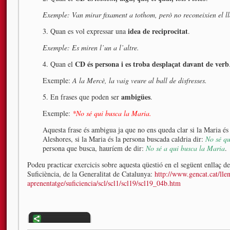
Exemple: Van mirar fixament a tothom, però no reconeixien el ll
idea de reciprocitat
3. Quan es vol expressar una
.
Exemple: Es miren l’un a l’altre.
CD és persona i es troba desplaçat davant de verb
4. Quan el
Exemple:
A la Mercè, la vaig veure al ball de disfresses.
ambigües
5. En frases que poden ser
.
Exemple:
*No sé qui busca la Maria.
Aquesta frase és ambigua ja que no ens queda clar si la Maria és
Aleshores, si la Maria és la persona buscada caldria dir:
No sé qu
persona que busca, hauríem de dir:
No sé a qui busca la Maria
.
Podeu practicar exercicis sobre aquesta qüestió en el següent enllaç del
Suficiència, de la Generalitat de Catalunya:
http://www.gencat.cat/llen
aprenentatge/suficiencia/scl/scl1/scl19/scl19_04b.htm