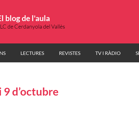
El blog de l'aula
LC de Cerdanyola del Vallès
NS
LECTURES
REVISTES
TV I RÀDIO
S
i 9 d’octubre