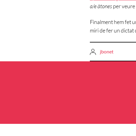
a/e àtones
per veure 
Finalment hem fet 
miri de fer un dictat
jbonet
Navegació
d'entrades