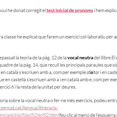
vui he donat corregit el
test inicial de pronoms
i hem explic
a classe he explicat que farem un exercici col·laboratiu per 
passat la teoria de la pàg. 12 de la
vocal neutra
del llibre
El 
quadre de la pàg. 14, que recull les principals paraules que s
ue en català s’escriuen amb a, com per exemple
af
a
itar
i en cast
que en castellà s’escriuen amb a i en català amb e, com per e
xercici 6 i la resta de la unitat per deures.
teoria sobre la vocal neutra o fer-ne més exercicis, podeu ent
.gencat.cat/llengua/itineraris-
ncia/scl/scl5/scl52/scl52.htm
(feu clic al menú de l’esquerra