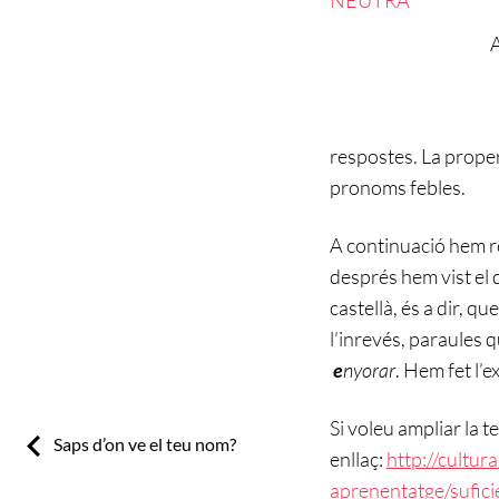
A
respostes. La proper
pronoms febles.
A continuació hem re
després hem vist el 
castellà, és a dir, q
l’inrevés, paraules 
e
nyorar
. Hem fet l’e
Si voleu ampliar la 
Previous:
Saps d’on ve el teu nom?
enllaç:
http://cultura
aprenentatge/suficie