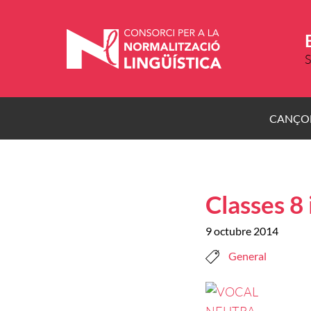
Vés
al
contingut
S
CANÇO
Classes 8 
9 octubre 2014
General