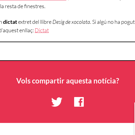
la resta de finestres.
un
dictat
extret del llibre
Desig de xocolata
. Si algú no ha pogut
 d’aquest enllaç:
Dictat
Vols compartir aquesta notícia?