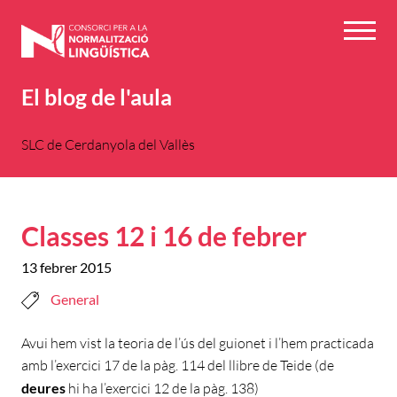
Vés
al
Menú
contingut
El blog de l'aula
SLC de Cerdanyola del Vallès
Classes 12 i 16 de febrer
13 febrer 2015
General
Avui hem vist la teoria de l’ús del guionet i l’hem practicada
amb l’exercici 17 de la pàg. 114 del llibre de Teide (de
deures
hi ha l’exercici 12 de la pàg. 138)