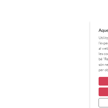
Aques
Utilit
l'expe
al web
les co
bé “Re
són ne
per o