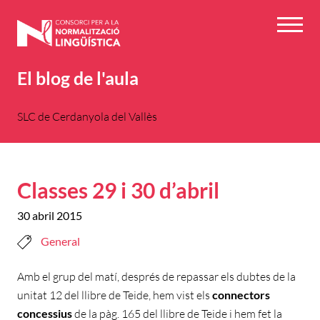
Vés
al
Menú
contingut
El blog de l'aula
SLC de Cerdanyola del Vallès
Classes 29 i 30 d’abril
30 abril 2015
General
Amb el grup del matí, després de repassar els dubtes de la
unitat 12 del llibre de Teide, hem vist els
connectors
concessius
de la pàg. 165 del llibre de Teide i hem fet la