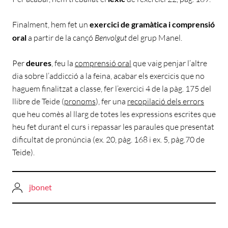
Finalment, hem fet un
exercici de gramàtica i comprensió
oral
a partir de la cançó
Benvolgut
del grup Manel.
Per
deures
, feu la
comprensió oral
que vaig penjar l’altre
dia sobre l’addicció a la feina, acabar els exercicis que no
haguem finalitzat a classe, fer l’exercici 4 de la pàg. 175 del
llibre de Teide (
pronoms
), fer una
recopilació dels errors
que heu comès al llarg de totes les expressions escrites que
heu fet durant el curs i repassar les paraules que presentat
dificultat de pronúncia (ex. 20, pàg. 168 i ex. 5, pàg.70 de
Teide).
jbonet