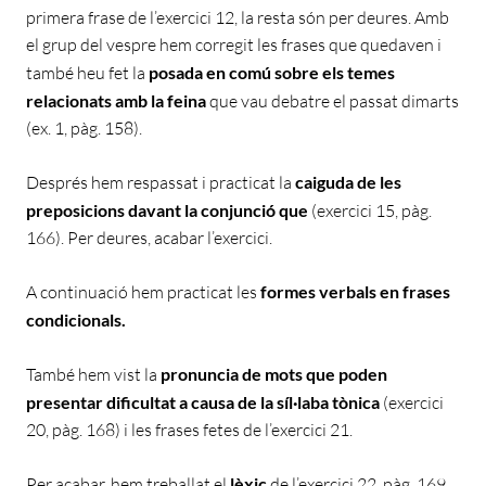
primera frase de l’exercici 12, la resta són per deures. Amb
el grup del vespre hem corregit les frases que quedaven i
també heu fet la
posada en comú sobre els temes
relacionats amb la feina
que vau debatre el passat dimarts
(ex. 1, pàg. 158).
Després hem respassat i practicat la
caiguda de les
preposicions davant la conjunció que
(exercici 15, pàg.
166). Per deures, acabar l’exercici.
A continuació hem practicat les
formes verbals en frases
condicionals.
També hem vist la
pronuncia de mots que poden
presentar dificultat a causa de la síl·laba tònica
(exercici
20, pàg. 168) i les frases fetes de l’exercici 21.
Per acabar, hem treballat el
lèxic
de l’exercici 22, pàg. 169.