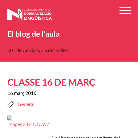
Vés
al
Menú
contingut
El blog de l'aula
SLC de Cerdanyola del Vallès
CLASSE 16 DE MARÇ
16 març 2016
General
unitats del