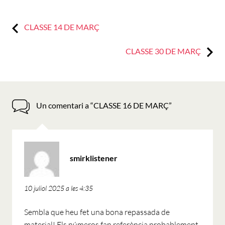
Previous:
Navegació
CLASSE 14 DE MARÇ
d'entrades
Next:
CLASSE 30 DE MARÇ
Un comentari a “
CLASSE 16 DE MARÇ
”
ha
smirklistener
dit:
10 juliol 2025 a les 4:35
Sembla que heu fet una bona repassada de
material! Els números fan referència probablement