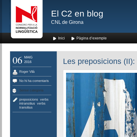
El C2 en blog
CNL de Girona
Inici
Pàgina d’exemple
06
MAIG
Les preposicions (II): 
2016
Roger Vilà
No hi ha comentaris
Sense categoria
preposicions
,
verbs
intransitius
,
verbs
transitius