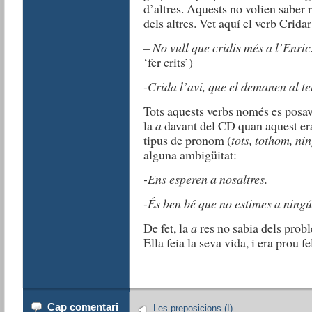
d’altres. Aquests no volien saber r
dels altres. Vet aquí el verb Cridar
– No vull que cridis més a l’Enric
‘fer crits’)
-Crida l’avi, que el demanen al te
Tots aquests verbs només es posav
la
a
davant del CD quan aquest er
tipus de pronom (
tots, tothom, ni
alguna ambigüitat:
-Ens esperen a nosaltres.
-És ben bé que no estimes a ningú
De fet, la
a
res no sabia dels probl
Ella feia la seva vida, i era prou fe
Cap comentari
Les preposicions (I)