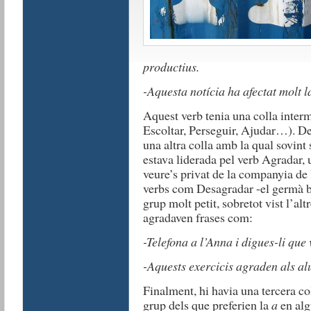
productius.
-Aquesta notícia ha afectat molt l
Aquest verb tenia una colla inter
Escoltar, Perseguir, Ajudar…). De
una altra colla amb la qual sovint
estava liderada pel verb Agradar, 
veure’s privat de la companyia de
verbs com Desagradar -el germà b
grup molt petit, sobretot vist l’alt
agradaven frases com:
-Telefona a l’Anna i digues-li que 
-Aquests exercicis agraden als al
Finalment, hi havia una tercera co
grup dels que preferien la
a
en alg