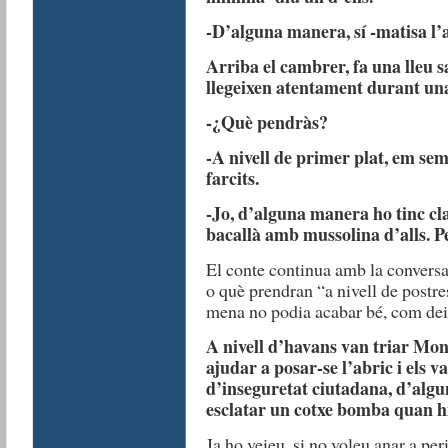
-D’alguna manera, sí -matisa l’a
Arriba el cambrer, fa una lleu s
llegeixen atentament durant una
-¿Què pendràs?
-A nivell de primer plat, em se
farcits.
-Jo, d’alguna manera ho tinc cla
bacallà amb mussolina d’alls. P
El conte continua amb la conversa
o què prendran “a nivell de postr
mena no podia acabar bé, com deixa
A nivell d’havans van triar Mont
ajudar a posar-se l’abric i els v
d’inseguretat ciutadana, d’alg
esclatar un cotxe bomba quan hi
Ja ho veieu, si no voleu anar a peri