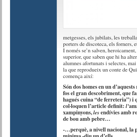
metgesses, els jubilats, les treball
porters de discoteca, els forners, e
I només se’n salven, heroicament, 
superior, que saben que hi ha alter
alumnes afortunats i selectes, ma
la que reprodueix un conte de Qui
comença així:
Són dos homes en un d’aquests 
fos el gran descobriment, que f
hagués cuina “de ferreteria”) i 
col·loquen l’article definit:
ama
l’
xampinyons,
endívies amb ro
les
de bou amb pebre…
-…perquè, a nivell nacional, la
mínima -diu un d’ells.