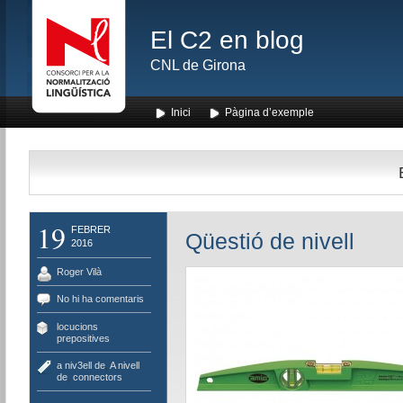
El C2 en blog
CNL de Girona
Inici
Pàgina d’exemple
19
FEBRER
Qüestió de nivell
2016
Roger Vilà
No hi ha comentaris
locucions
prepositives
a niv3ell de
,
A nivell
de
,
connectors