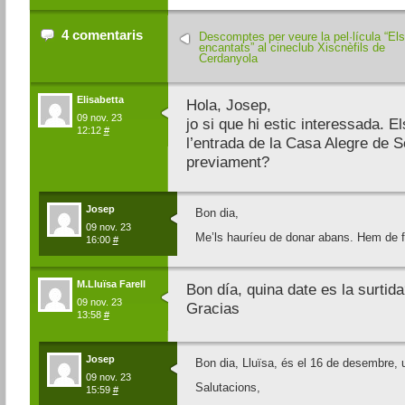
4 comentaris
Descomptes per veure la pel·lícula “Els
encantats” al cineclub Xiscnèfils de
Cerdanyola
Elisabetta
Hola, Josep,
09 nov. 23
jo si que hi estic interessada. E
12:12
#
l’entrada de la Casa Alegre de S
previament?
Josep
Bon dia,
09 nov. 23
Me’ls hauríeu de donar abans. Hem de f
16:00
#
M.Lluïsa Farell
Bon día, quina date es la surtid
09 nov. 23
Gracias
13:58
#
Josep
Bon dia, Lluïsa, és el 16 de desembre, 
09 nov. 23
Salutacions,
15:59
#