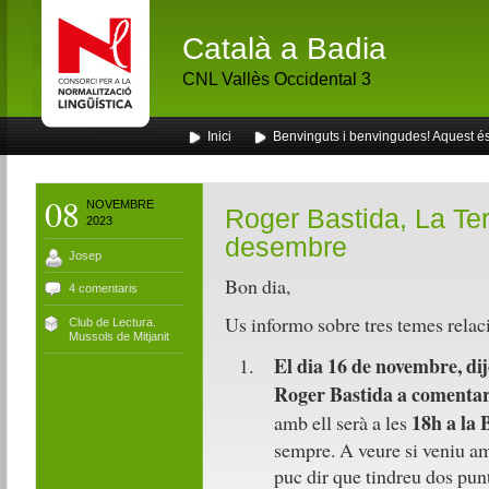
Català a Badia
CNL Vallès Occidental 3
Inici
Benvinguts i benvingudes! Aquest és 
08
NOVEMBRE
Roger Bastida, La Ter
2023
desembre
Josep
Bon dia,
4 comentaris
Us informo sobre tres temes relaci
Club de Lectura.
Mussols de Mitjanit
El dia 16 de novembre, dij
Roger Bastida a comentar e
18h a la 
amb ell serà a les
sempre. A veure si veniu am
puc dir que tindreu dos pun