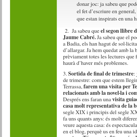
donar joc: ja sabeu que pode
el fet d’escriure en general,
que estan inspirats en una h
el segon llibre 
2. Ja sabeu que
Jaume Cabré.
Ja sabeu que el pod
a Badia, els han hagut de sol·l
d’allargar. Ja hem quedat amb la 
prèviament totes les lectures que f
haurà d’haver més problemes.
Sortida de final de trimestre
3.
:
de trimestre: com que estem llegi
farem una visita per T
Terrassa,
relacionats amb la novel·la i co
visita gui
Després ens faran una
casa molt representativa de la 
segle XIX i principis del segle X
fa uns quants anys: és molt diferent
veure aquesta casa: és espectacula
en el blog, perquè us en feu una i