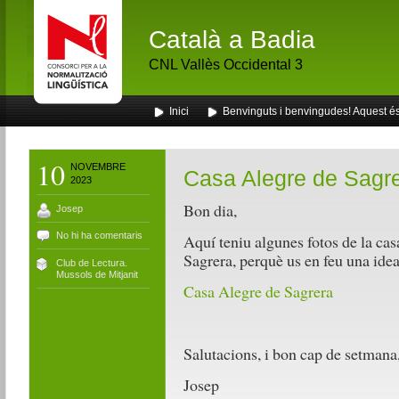
Català a Badia
CNL Vallès Occidental 3
Inici
Benvinguts i benvingudes! Aquest és 
10
NOVEMBRE
Casa Alegre de Sagre
2023
Bon dia,
Josep
No hi ha comentaris
Aquí teniu algunes fotos de la casa
Sagrera, perquè us en feu una idea
Club de Lectura.
Mussols de Mitjanit
Casa Alegre de Sagrera
Salutacions, i bon cap de setmana
Josep