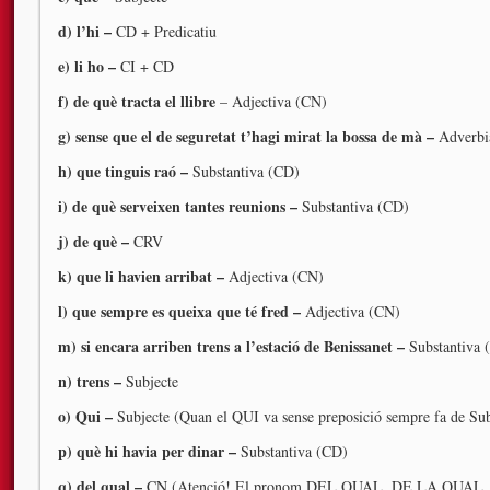
d) l’hi –
CD + Predicatiu
e) li ho –
CI + CD
f) de què tracta el llibre
– Adjectiva (CN)
g) sense que el de seguretat t’hagi mirat la bossa de mà –
Adverbi
h) que tinguis raó –
Substantiva (CD)
i) de què serveixen tantes reunions –
Substantiva (CD)
j) de què –
CRV
k) que li havien arribat –
Adjectiva (CN)
l) que sempre es queixa que té fred –
Adjectiva (CN)
m) si encara arriben trens a l’estació de Benissanet –
Substantiva 
n) trens –
Subjecte
o) Qui –
Subjecte (Quan el QUI va sense preposició sempre fa de Sub
p) què hi havia per dinar –
Substantiva (CD)
q) del qual –
CN (Atenció! El pronom DEL QUAL, DE LA QUAL,