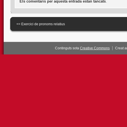
Els comentaris per aquesta entrada estan tancats
.
<<
Exercici de pronoms relatius
Continguts sota
Creative Commons
Creat 