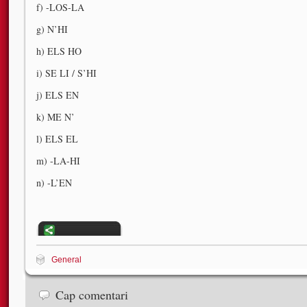
f) -LOS-LA
g) N’HI
h) ELS HO
i) SE LI / S’HI
j) ELS EN
k) ME N’
l) ELS EL
m) -LA-HI
n) -L’EN
General
Cap comentari