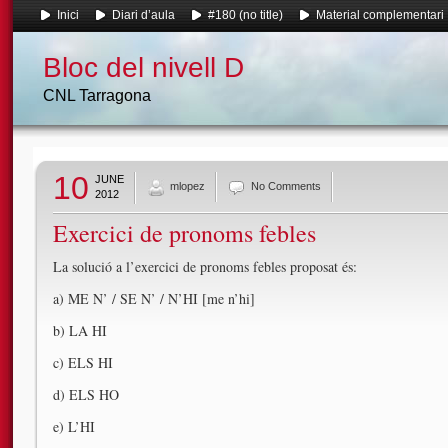
Inici
Diari d’aula
#180 (no title)
Material complementari
Bloc del nivell D
CNL Tarragona
10
JUNE
mlopez
No Comments
2012
Exercici de pronoms febles
La solució a l’exercici de pronoms febles proposat és:
a) ME N’ / SE N’ / N’HI [me n’hi]
b) LA HI
c) ELS HI
d) ELS HO
e) L’HI