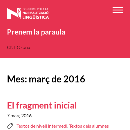
Vés
al
Menú
contingut
Prenem la paraula
CNL Osona
Mes:
març de 2016
El fragment inicial
7 març 2016
Textos de nivell intermedi
,
Textos dels alumnes