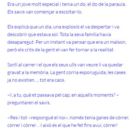
Era un jove molt especial i tenia un do, el do de la paraula.
Els savis van començar a escoltar-lo.
Els explicà que un dia, una explosió el va despertar i va
descobrir que estava sol. Tota la seva família havia
desaparegut. Per un instant va pensar que era un malson,
però els crits de la gent el van fer tornar a la realitat.
Sortí al carrer i el que els seus ulls van veure li va quedar
gravat a la memòria. La gent corria esporuguida, les cases
ja no existien…, tot era caos.
–I, a tu, què et passava pel cap, en aquells moments? –
preguntaren el savis.
–Res i tot –respongué el noi–, només tenia ganes de córrer,
córrer i córrer… I això és el que he fet fins avui, córrer!