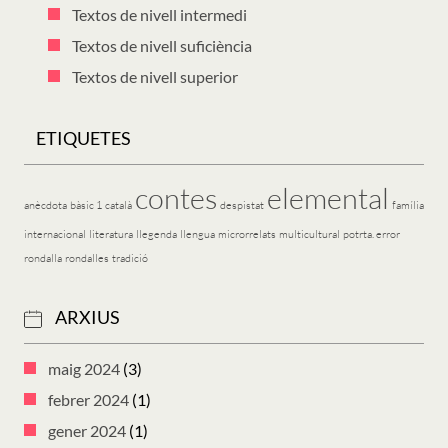
Textos de nivell intermedi
Textos de nivell suficiència
Textos de nivell superior
ETIQUETES
contes
elemental
anècdota
bàsic 1
català
despistat
família
internacional
literatura
llegenda
llengua
microrrelats
multicultural
potrta. error
rondalla
rondalles
tradició
ARXIUS
maig 2024
(3)
febrer 2024
(1)
gener 2024
(1)