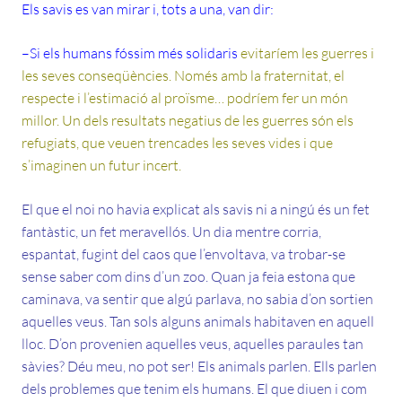
Els savis es van mirar i, tots a una, van dir:
–Si els humans fóssim més solidaris
evitaríem les guerres i
les seves conseqüències. Només amb la fraternitat, el
respecte i l’estimació al proïsme… podríem fer un món
millor. Un dels resultats negatius de les guerres són els
refugiats, que veuen trencades les seves vides i que
s’imaginen un futur incert.
El que el noi no havia explicat als savis ni a ningú és un fet
fantàstic, un fet meravellós. Un dia mentre corria,
espantat, fugint del caos que l’envoltava, va trobar-se
sense saber com dins d’un zoo. Quan ja feia estona que
caminava, va sentir que algú parlava, no sabia d’on sortien
aquelles veus. Tan sols alguns animals habitaven en aquell
lloc. D’on provenien aquelles veus, aquelles paraules tan
sàvies? Déu meu, no pot ser! Els animals parlen. Ells parlen
dels problemes que tenim els humans. El que diuen i com