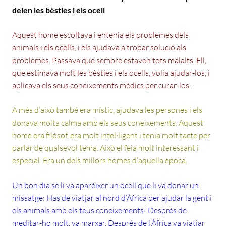
deien les bèsties i els ocell
Aquest home escoltava i entenia els problemes dels
animals i els ocells, i els ajudava a trobar solució als
problemes. Passava que sempre estaven tots malalts. Ell,
que estimava molt les bèsties i els ocells, volia ajudar-los, i
aplicava els seus coneixements mèdics per curar-los.
A més d’això també era místic, ajudava les persones i els
donava molta calma amb els seus coneixements. Aquest
home era filòsof, era molt intel·ligent i tenia molt tacte per
parlar de qualsevol tema. Això el feia molt interessant i
especial. Era un dels millors homes d’aquella època.
Un bon dia se li va aparèixer un ocell que li va donar un
missatge: Has de viatjar al nord d’Àfrica per ajudar la gent i
els animals amb els teus coneixements! Després de
meditar-ho molt, va marxar. Després de l’Àfrica va viatjar