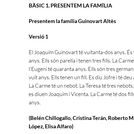
BÀSIC 1. PRESENTEM LA FAMÍLIA
Presentem la família Guinovart Altès
Versió 1
El Joaquim Guinovart té vuitanta-dos anys. És l’
anys. Ells són parella i tenen tres fills. La Car
l’Eugeni té quaranta anys. Ells són tres germans.
vuit anys. Ells tenen un fill. Es diu Jofre i té de
La Carme té un nebot. La Teresa té tres nebots.
es diuen Joaquim i Vicenta. La Carme té dos fills.
anys.
(Belén Chillogallo, Cristina Terán, Roberto M
López, Elisa Alfaro)