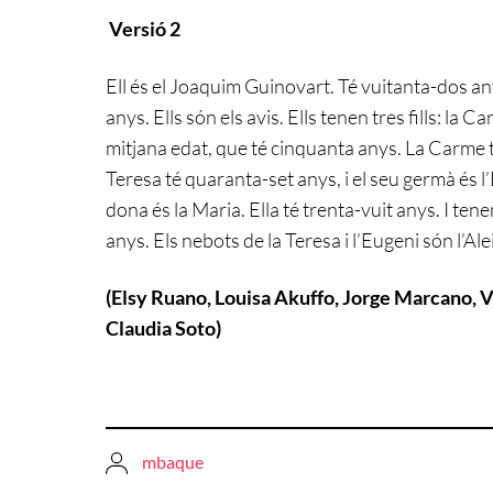
Versió 2
Ell és el Joaquim Guinovart. Té vuitanta-dos any
anys. Ells són els avis. Ells tenen tres fills: la
mitjana edat, que té cinquanta anys. La Carme té 
Teresa té quaranta-set anys, i el seu germà és l’
dona és la Maria. Ella té trenta-vuit anys. I tenen 
anys. Els nebots de la Teresa i l’Eugeni són l’Aleix
(Elsy Ruano, Louisa Akuffo, Jorge Marcano, V
Claudia Soto)
mbaque