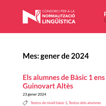
Vés
al
contingut
Mes:
gener de 2024
Els alumnes de Bàsic 1 ens
Guinovart Altès
23 gener 2024
Textos de nivell bàsic 1
,
Textos dels alumnes