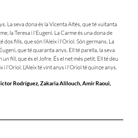
s. La seva dona és la Vicenta Altès, que té vuitanta
 Carme, la Teresa i l’Eugeni. La Carme és una dona de
dos fills, que són l’Aleix i l’Oriol. Són germans. La
Eugeni, que té quaranta anys. Ell té parella, la seva
un fill, que és el Jofre. És el net més petit. Ell té deu
 i l’Oriol. L’Aleix té vint anys i l’Oriol té quinze anys.
ictor Rodríguez, Zakaria Alilouch, Amir Raoui,