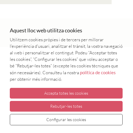
Aquest lloc web utilitza cookies
Utilitzem cookies pròpies i de tercers per millorar
l'experiència d'usuari, analitzar el trànsit, la vostra navegació
al web i personalitzar el contingut. Podeu “Acceptar totes
les cookies”, “Configurar les cookies” que voleu acceptar o
bé “Rebutjar-les totes” (excepte les cookies tècniques que
són necessàries). Consulteu la nostra
política de cookies
per obtenir més informació.
Accepta totes les cookies
Rebutjar-les totes
Configurar les cookies