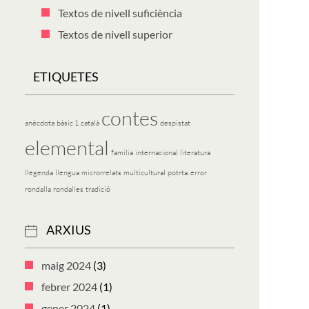
Textos de nivell suficiència
Textos de nivell superior
ETIQUETES
contes
anècdota
bàsic 1
català
despistat
elemental
família
internacional
literatura
llegenda
llengua
microrrelats
multicultural
potrta. error
rondalla
rondalles
tradició
ARXIUS
maig 2024
(3)
febrer 2024
(1)
gener 2024
(1)