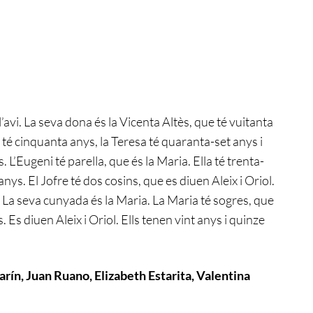
avi. La seva dona és la Vicenta Altès, que té vuitanta
me té cinquanta anys, la Teresa té quaranta-set anys i
 L’Eugeni té parella, que és la Maria. Ella té trenta-
u anys. El Jofre té dos cosins, que es diuen Aleix i Oriol.
 La seva cunyada és la Maria. La Maria té sogres, que
 Es diuen Aleix i Oriol. Ells tenen vint anys i quinze
arín, Juan Ruano, Elizabeth Estarita, Valentina