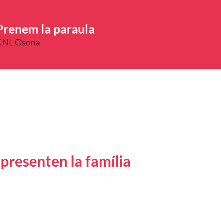
Prenem la paraula
CNL Osona
 presenten la família