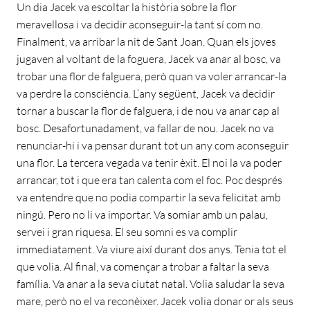
Un dia Jacek va escoltar la història sobre la flor
meravellosa i va decidir aconseguir-la tant sí com no.
Finalment, va arribar la nit de Sant Joan. Quan els joves
jugaven al voltant de la foguera, Jacek va anar al bosc, va
trobar una flor de falguera, però quan va voler arrancar-la
va perdre la consciència. L’any següent, Jacek va decidir
tornar a buscar la flor de falguera, i de nou va anar cap al
bosc. Desafortunadament, va fallar de nou. Jacek no va
renunciar-hi i va pensar durant tot un any com aconseguir
una flor. La tercera vegada va tenir èxit. El noi la va poder
arrancar, tot i que era tan calenta com el foc. Poc després
va entendre que no podia compartir la seva felicitat amb
ningú. Pero no li va importar. Va somiar amb un palau,
servei i gran riquesa. El seu somni es va complir
immediatament. Va viure així durant dos anys. Tenia tot el
que volia. Al final, va començar a trobar a faltar la seva
família. Va anar a la seva ciutat natal. Volia saludar la seva
mare, però no el va reconèixer. Jacek volia donar or als seus