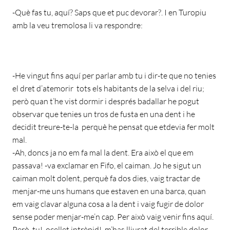
-Què fas tu, aquí? Saps que et puc devorar?. I en Turopiu
amb la veu tremolosa li va respondre:
-He vingut fins aquí per parlar amb tu i dir-te que no tenies
el dret d’atemorir tots els habitants de la selva i del riu;
però quan t’he vist dormir i després badallar he pogut
observar que tenies un tros de fusta en una dent i he
decidit treure-te-la perquè he pensat que etdevia fer molt
mal.
-Ah, doncs ja no em fa mal la dent. Era això el que em
passava! -va exclamar en Fifo, el caiman. Jo he sigut un
caiman molt dolent, perquè fa dos dies, vaig tractar de
menjar-me uns humans que estaven en una barca, quan
em vaig clavar alguna cosa a la dent i vaig fugir de dolor
sense poder menjar-me’n cap. Per això vaig venir fins aquí.
Però, tu!, ocellet intrèpid!, m’has lliurat del terrible dolor