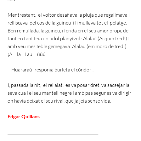
Mentrestant, el voltor desafiava la pluja que regalimava i
relliscava pel cos de la guineu i li mullava tot el pelatge.
Ben remullada, la guineu, i ferida en el seu amor propi, de
tant en tant feia un udol planyívol : Alalaú (Ai quin fred!) I
amb veu més feble gemegava: Alalaú (em moro de fred!) . . .
¡A.. . la. . Lau .. .úúú. . .!
– Huararaú- responia burleta el còndor-.
I, passada la nit, el rei alat, es va posar dret, va sacsejar la
seva cua i el seu mantell negre i amb pas segur es va dirigir
on havia deixat el seu rival, que ja jeia sense vida.
Edgar Quillaos
________________________________________________