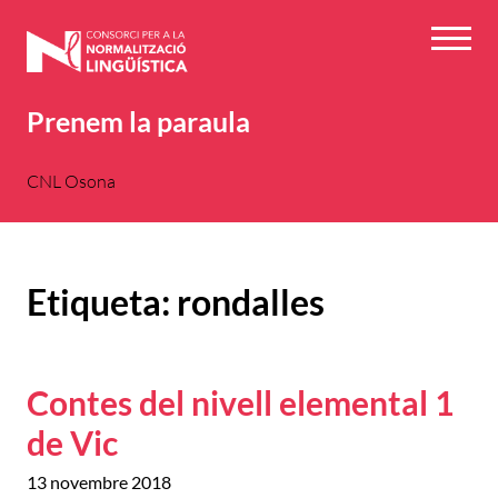
Vés
al
Menú
contingut
Prenem la paraula
CNL Osona
Etiqueta:
rondalles
Contes del nivell elemental 1
de Vic
13 novembre 2018