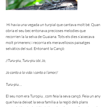
Hi havia una vegada un turpial que cantava molt bé. Quan
obria el seu bec entonava precioses melodies que
recorrien la la selva de Guaiana. Tots els dies s’aixecava
molt primerenc i recorria els meravellosos paisatges
selvàtics del sud. Entonant la Cançó:
//Turu-piu, Turu-piu sóc Jo,
Jo canto a la vida i canto a l’amor//
Turu-piu….
El seu nom era Turopiu , com feia la seva cançó. Feia un any
que havia deixat la seva família a la regió dels plans