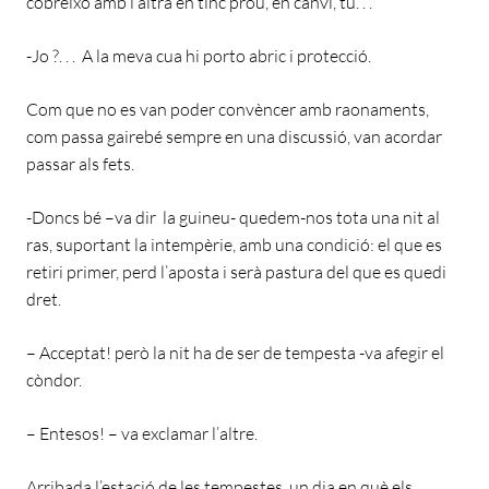
cobreixo amb l’altra en tinc prou, en canvi, tu. . .
-Jo ?. . . A la meva cua hi porto abric i protecció.
Com que no es van poder convèncer amb raonaments,
com passa gairebé sempre en una discussió, van acordar
passar als fets.
-Doncs bé –va dir la guineu- quedem-nos tota una nit al
ras, suportant la intempèrie, amb una condició: el que es
retiri primer, perd l’aposta i serà pastura del que es quedi
dret.
– Acceptat! però la nit ha de ser de tempesta -va afegir el
còndor.
– Entesos! – va exclamar l’altre.
Arribada l’estació de les tempestes, un dia en què els