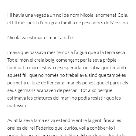
Hi havia una vegada un noi de nom Nicola, anomenat Cola,
el fill més petit d’una gran família de pescadors de Messina.
Nicola va estimar el mar, tant l’est
imava que passava més temps a l’aigua que a la terra seca.
Tot el món el creia boig, començant per la seva pròpia
família. La mare estava desesperada, no sabia què fer amb
aquest fill, que no només no treballava, sinó que també es
permetia el luxe de llençar al mar els peixos que el pare i els
seus germans acabaven de pescar. I tot això perquè
estimava les criatures del mar i no podia resistir que les
matessin.
Aviat la seva fama es va estendre entre la gent, fins a les
orelles del rei Federico que, curiós, volia conèixer-lo i
posar-li a prova les seves habilitats. El rei, doncs, des de la