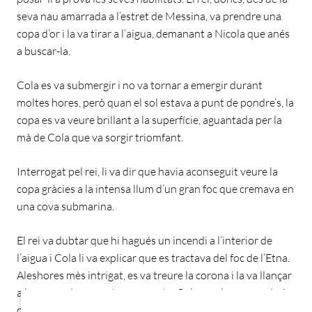
seva nau amarrada a l’estret de Messina, va prendre una
copa d’or i la va tirar a l’aigua, demanant a Nicola que anés
a buscar-la.
Cola es va submergir i no va tornar a emergir durant
moltes hores, però quan el sol estava a punt de pondre’s, la
copa es va veure brillant a la superfície, aguantada per la
mà de Cola que va sorgir triomfant.
Interrogat pel rei, li va dir que havia aconseguit veure la
copa gràcies a la intensa llum d’un gran foc que cremava en
una cova submarina.
El rei va dubtar que hi hagués un incendi a l’interior de
l’aigua i Cola li va explicar que es tractava del foc de l’Etna.
Aleshores mès intrigat, es va treure la corona i la va llançar
a les ones, demanant novament a Cola que la recuperés, i
de nou Cola es va submergir.