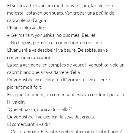
El sol era alt, el pou era molt lluny encara, la calor era
molesta i estaven ben suats. Van trobar una peülla de
cabra plena d’aigua.
L’Ivanushka va dir:
– Germana Alyonushka, no puc més! Beuré!
– No beguis, germà, o et convertiràs en un cabrit!
L’Ivanushka va desobeir i va beure. De sobte, es va
convertir en un cabrit …
La seva germana, en comptes de veure l’Ivanushka, veia un
cabrit blanc que anava darrere d’ella.
L’Alyonushka va esclatar en llàgrimes, es va asseure,
plorant molt fort.
En aquell moment, un comerciant estava conduint per allà
i li va dir:
“Què et passa, bonica donzella?”
L’Alyonushka li va explicar la seva desgràcia.
El comerciant li va dir:
– Casa’t amb mi. Et vestiré amb plata d’or, i el cabrit podrà