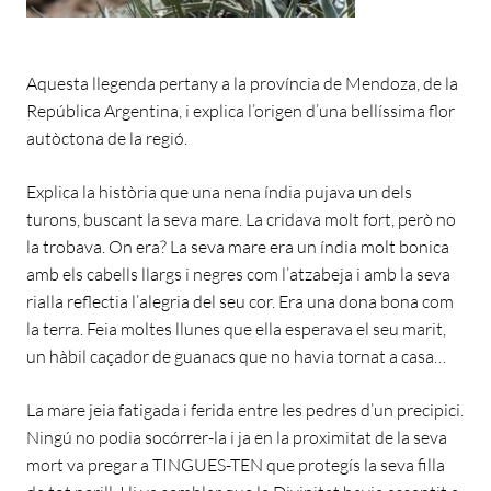
Aquesta llegenda pertany a la província de Mendoza, de la
República Argentina, i explica l’origen d’una bellíssima flor
autòctona de la regió.
Explica la història que una nena índia pujava un dels
turons, buscant la seva mare. La cridava molt fort, però no
la trobava. On era? La seva mare era un índia molt bonica
amb els cabells llargs i negres com l’atzabeja i amb la seva
rialla reflectia l’alegria del seu cor. Era una dona bona com
la terra. Feia moltes llunes que ella esperava el seu marit,
un hàbil caçador de guanacs que no havia tornat a casa…
La mare jeia fatigada i ferida entre les pedres d’un precipici.
Ningú no podia socórrer-la i ja en la proximitat de la seva
mort va pregar a TINGUES-TEN que protegís la seva filla