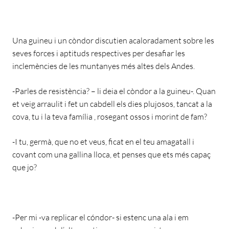
Una guineu i un còndor discutien acaloradament sobre les
seves forces i aptituds respectives per desafiar les
inclemències de les muntanyes més altes dels Andes.
-Parles de resistència? – li deia el còndor a la guineu-. Quan
et veig arraulit i fet un cabdell els dies plujosos, tancat a la
cova, tu i la teva família , rosegant ossos i morint de fam?
-I tu, germà, que no et veus, ficat en el teu amagatall i
covant com una gallina lloca, et penses que ets més capaç
que jo?
-Per mi -va replicar el cóndor- si estenc una ala i em