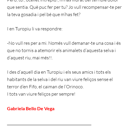
que sentia. Què puc fer per tu? Jo vull recompensar-te per
la teva gosadia i pel bé que m’has fet?
I en Turopiu li va respondre:
-No vull res per a mi. Només vull demanar-te una cosa i és
que no tornis a atemorir els animalets d’aquesta selva i
d’aquest riu, mai més!!.
I des d’aquell dia en Turopiu i els seus amics i tots els
habitants de la selva i del riu van viure feliços sense el
terror d’en Fifo, el caiman de l’Orinoco.
I tots van viure feliços per sempre!
Gabriela Bello De Vega
________________________________________________