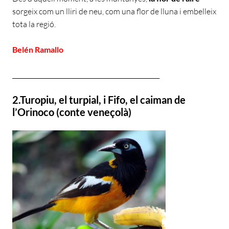
sorgeix com un lliri de neu, com una flor de lluna i embelleix
tota la regió.
Belén Ramallo
________________________________________________
2.Turopiu, el turpial, i Fifo, el caiman de
l’Orinoco (conte veneçolà)