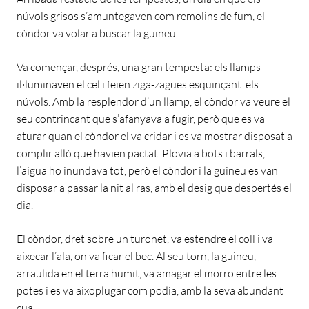
núvols grisos s’amuntegaven com remolins de fum, el
còndor va volar a buscar la guineu.
Va començar, després, una gran tempesta: els llamps
il·luminaven el cel i feien ziga-zagues esquinçant els
núvols. Amb la resplendor d’un llamp, el còndor va veure el
seu contrincant que s’afanyava a fugir, però que es va
aturar quan el còndor el va cridar i es va mostrar disposat a
complir allò que havien pactat. Plovia a bots i barrals,
l’aigua ho inundava tot, però el còndor i la guineu es van
disposar a passar la nit al ras, amb el desig que despertés el
dia.
El còndor, dret sobre un turonet, va estendre el coll i va
aixecar l’ala, on va ficar el bec. Al seu torn, la guineu,
arraulida en el terra humit, va amagar el morro entre les
potes i es va aixoplugar com podia, amb la seva abundant
cua.