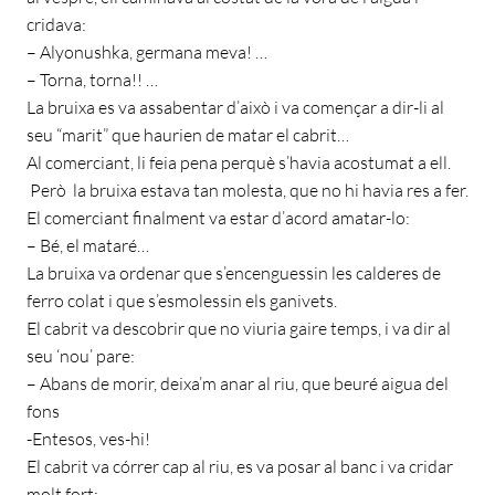
cridava:
– Alyonushka, germana meva! …
– Torna, torna!! …
La bruixa es va assabentar d’això i va començar a dir-li al
seu “marit” que haurien de matar el cabrit…
Al comerciant, li feia pena perquè s’havia acostumat a ell.
Però la bruixa estava tan molesta, que no hi havia res a fer.
El comerciant finalment va estar d’acord amatar-lo:
– Bé, el mataré…
La bruixa va ordenar que s’encenguessin les calderes de
ferro colat i que s’esmolessin els ganivets.
El cabrit va descobrir que no viuria gaire temps, i va dir al
seu ‘nou’ pare:
– Abans de morir, deixa’m anar al riu, que beuré aigua del
fons
-Entesos, ves-hi!
El cabrit va córrer cap al riu, es va posar al banc i va cridar
molt fort: