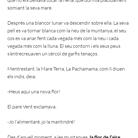
somiant la seva mare.
Després una blancor lunar va descendir sobre ella. La seva
pell es va tornar blanca com la neu de la muntanya, el seu
cos es va anar fent cada vegada més com la neu i cada
vegada més com la lluna. El seu contorn i els seus peus
s’entrecreuaven un cèrcol de garfis tenaços.
Mentrestant, la Mare Terra, La Pachamama, com li diuen
els indis, deia:
-Heus aquí una nova flor!
El pare Vent exclamava:
-Jo l’alimentaré, jo la mantindré!
Des d’aquell moment, a les muntanyes,
la flor de l’aire