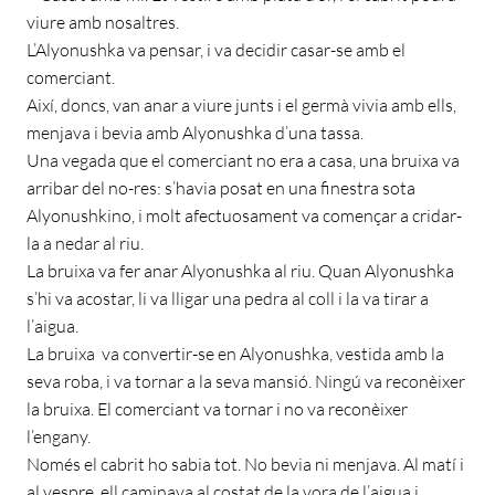
viure amb nosaltres.
L’Alyonushka va pensar, i va decidir casar-se amb el
comerciant.
Així, doncs, van anar a viure junts i el germà vivia amb ells,
menjava i bevia amb Alyonushka d’una tassa.
Una vegada que el comerciant no era a casa, una bruixa va
arribar del no-res: s’havia posat en una finestra sota
Alyonushkino, i molt afectuosament va començar a cridar-
la a nedar al riu.
La bruixa va fer anar Alyonushka al riu. Quan Alyonushka
s’hi va acostar, li va lligar una pedra al coll i la va tirar a
l’aigua.
La bruixa va convertir-se en Alyonushka, vestida amb la
seva roba, i va tornar a la seva mansió. Ningú va reconèixer
la bruixa. El comerciant va tornar i no va reconèixer
l’engany.
Només el cabrit ho sabia tot. No bevia ni menjava. Al matí i
al vespre, ell caminava al costat de la vora de l’aigua i