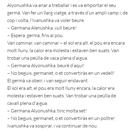
Alyonushka va anar a treballar i es va emportar el seu
germà. Van fer un llarg viatge, a través d’un ampli camp i, de
cop i volta, l’Ivanushka va voler beure.
– Germana Alenushka, vull beure!
– Espera, germà, fins al pou.
Van caminar, van caminar – el sol era alt, el pou era encara
molt lluny, la calor era molesta i estaven ben suats. Van
trobar una peülla de vaca plena d’aigua.
– Germana Alyonushka, beuré d’aquí!
– No beguis, germanet, o et convertiràs en un vedell!
El germà va obeir, i van seguir endavant.
El sol era alt, el pou era molt lluny encara, la calor era
molesta i estaven ben suats. Van trobar una peülla de
cavall plena d’aigua.
– Germana Alyonushka, tinc molta set!
– No beguis, germanet, o et convertiràs en un poltre!
Ivanushka va sospirar, i va continuar de nou.