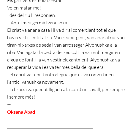
Els ganivets esmolats estan,
Volen matar-me!
I des del riu li responien:
– Ah, el meu germà Ivanushka!
El criat va anar a casa i li va dir al comerciant tot el que
havia vist i sentit al riu. Van reunir gent, van anar al riu, van
tirar-hi xarxes de seda i van arrossegar Alyonushka a la
riba. Van agafar la pedra del seu coll, la van submergir en
aigua de font, i la van vestir elegantment. Alyonushka va
recuperar la vida i es va fer més bella del que era.
I el cabrit va tenir tanta alegria que es va convertir en
l’antic Ivanushka novament.
I la bruixa va quedat lligada a la cua d’un cavall, per sempre
i sempre més!
—
Oksana Abad
________________________________________________