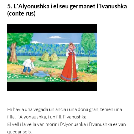
5. L´Alyonushka i el seu germanet l´Ivanushka
(conte rus)
Hi havia una vegada un ancià i una dona gran, tenien una
filla, l’ Alyonaushka, i un fill, l’Ivanushka.
El vell i la vella van morir i l’Alyonushka i l’Ivanushka es van
quedar sols.