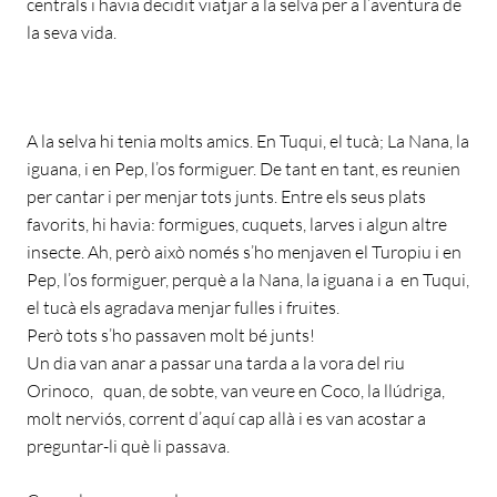
centrals i havia decidit viatjar a la selva per a l’aventura de
la seva vida.
A la selva hi tenia molts amics. En Tuqui, el tucà; La Nana, la
iguana, i en Pep, l’os formiguer. De tant en tant, es reunien
per cantar i per menjar tots junts. Entre els seus plats
favorits, hi havia: formigues, cuquets, larves i algun altre
insecte. Ah, però això només s’ho menjaven el Turopiu i en
Pep, l’os formiguer, perquè a la Nana, la iguana i a en Tuqui,
el tucà els agradava menjar fulles i fruites.
Però tots s’ho passaven molt bé junts!
Un dia van anar a passar una tarda a la vora del riu
Orinoco, quan, de sobte, van veure en Coco, la llúdriga,
molt nerviós, corrent d’aquí cap allà i es van acostar a
preguntar-li què li passava.