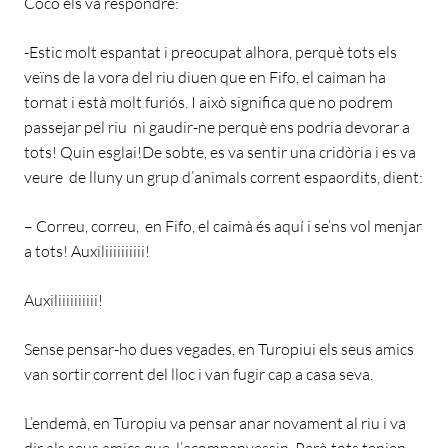
Coco els va respondre:
-Estic molt espantat i preocupat alhora, perquè tots els
veïns de la vora del riu diuen que en Fifo, el caiman ha
tornat i està molt furiós. I això significa que no podrem
passejar pel riu ni gaudir-ne perquè ens podria devorar a
tots! Quin esglai!De sobte, es va sentir una cridòria i es va
veure de lluny un grup d’animals corrent espaordits, dient:
– Correu, correu, en Fifo, el caimà és aquí i se’ns vol menjar
a tots! Auxiliiiiiiiiii!
Auxiliiiiiiiiii!
Sense pensar-ho dues vegades, en Turopiui els seus amics
van sortir corrent del lloc i van fugir cap a casa seva.
L’endemà, en Turopiu va pensar anar novament al riu i va
dir als seus amics que l’acompanyessin. Però tots tenien