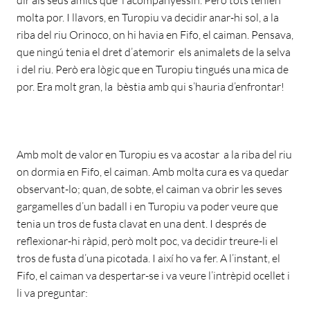
molta por. I llavors, en Turopiu va decidir anar-hi sol, a la
riba del riu Orinoco, on hi havia en Fifo, el caiman. Pensava,
que ningú tenia el dret d’atemorir els animalets de la selva
i del riu. Però era lògic que en Turopiu tingués una mica de
por. Era molt gran, la bèstia amb qui s’hauria d’enfrontar!
Amb molt de valor en Turopiu es va acostar a la riba del riu
on dormia en Fifo, el caiman. Amb molta cura es va quedar
observant-lo; quan, de sobte, el caiman va obrir les seves
gargamelles d’un badall i en Turopiu va poder veure que
tenia un tros de fusta clavat en una dent. I després de
reflexionar-hi ràpid, però molt poc, va decidir treure-li el
tros de fusta d’una picotada. I així ho va fer. A l’instant, el
Fifo, el caiman va despertar-se i va veure l’intrèpid ocellet i
li va preguntar: