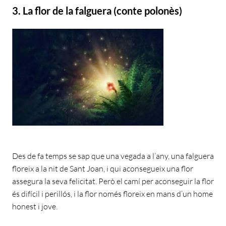
3. La flor de la falguera (conte polonès)
Des de fa temps se sap que una vegada a l’any, una falguera
floreix a la nit de Sant Joan, i qui aconsegueix una flor
assegura la seva felicitat. Però el camí per aconseguir la flor
és difícil i perillós, i la flor només floreix en mans d’un home
honest i jove.