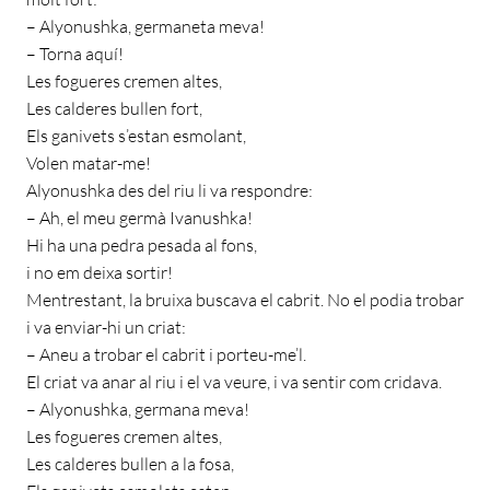
– Alyonushka, germaneta meva!
– Torna aquí!
Les fogueres cremen altes,
Les calderes bullen fort,
Els ganivets s’estan esmolant,
Volen matar-me!
Alyonushka des del riu li va respondre:
– Ah, el meu germà Ivanushka!
Hi ha una pedra pesada al fons,
i no em deixa sortir!
Mentrestant, la bruixa buscava el cabrit. No el podia trobar
i va enviar-hi un criat:
– Aneu a trobar el cabrit i porteu-me’l.
El criat va anar al riu i el va veure, i va sentir com cridava.
– Alyonushka, germana meva!
Les fogueres cremen altes,
Les calderes bullen a la fosa,