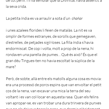
de tot perill. I li va semblar que la Divinitat havia assentit a
la seva crida.
La petita índia es va arraulir a sota d’un
chañar
i unes azalees florides li feien de matalàs. La nit es va
omplir de formes estranyes, de sorolls que gemegaven,
d’estrelles, de petjades sigil·loses. La filla índia s’havia
endormiscat. De cop i volta, molt a prop de la nena, hi
rondaven una parella de pumes… Què és això? És que el
gran déu Tingues-ten no havia escoltat la súplica de la
mare?
Però, de sobte, allà entre els matolls alguna cosa es movia:
era una processó de porcs espins que van envoltar el petit
cos de la nena, van excavar una mica la terra del seu
voltant i es van col·locar en aquesta rasa. Quan els felins
van apropar-se, es van trobar una dura trinxera de punxes
que no els deixava tocar la nena, que dormia plàcidament