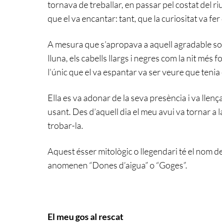
tornava de treballar, en passar pel costat del riu
que el va encantar: tant, que la curiositat va fer
A mesura que s’apropava a aquell agradable so v
lluna, els cabells llargs i negres com la nit més f
l’únic que el va espantar va ser veure que tenia 
Ella es va adonar de la seva presència i va llença
usant. Des d’aquell dia el meu avui va tornar a 
trobar-la.
Aquest ésser mitològic o llegendari té el nom de
anomenen “Dones d’aigua” o “Goges”.
El meu gos al rescat