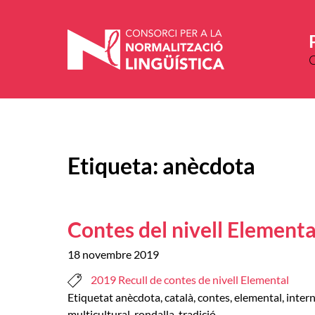
Vés
al
contingut
Etiqueta:
anècdota
Contes del nivell Elementa
18 novembre 2019
2019 Recull de contes de nivell Elemental
Etiquetat
anècdota
,
català
,
contes
,
elemental
,
inter
multicultural
,
rondalla
,
tradició