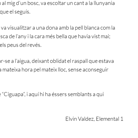
 al mig d’un bosc, va escoltar un cant a la llunyania
 que el seguís.
a visualitzar a una dona amb la pell blanca com la
osca de l’any i la cara més bella que havia vist mai;
els peus del revés.
r-se a l’aigua, deixant oblidat el raspall que estava
la mateixa hora pel mateix lloc, sense aconseguir
 “Ciguapa”, i aquí hi ha éssers semblants a qui
Elvin Valdez, Elemental 1