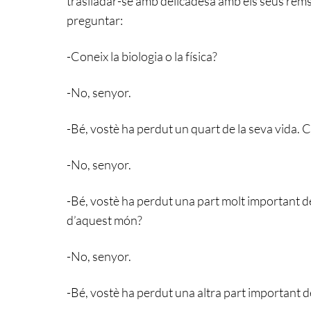
traslladar-se amb delicadesa amb els seus rems 
preguntar:
-Coneix la biologia o la física?
-No, senyor.
-Bé, vostè ha perdut un quart de la seva vida.
-No, senyor.
-Bé, vostè ha perdut una part molt important de
d’aquest món?
-No, senyor.
-Bé, vostè ha perdut una altra part important de