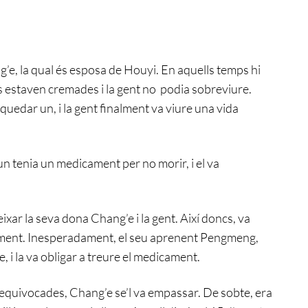
e, la qual és esposa de Houyi. En aquells temps hi
ites estaven cremades i la gent no podia sobreviure.
 quedar un, i la gent finalment va viure una vida
n tenia un medicament per no morir, i el va
ixar la seva dona Chang’e i la gent. Així doncs, va
ment. Inesperadament, el seu aprenent Pengmeng,
, i la va obligar a treure el medicament.
equivocades, Chang’e se’l va empassar. De sobte, era