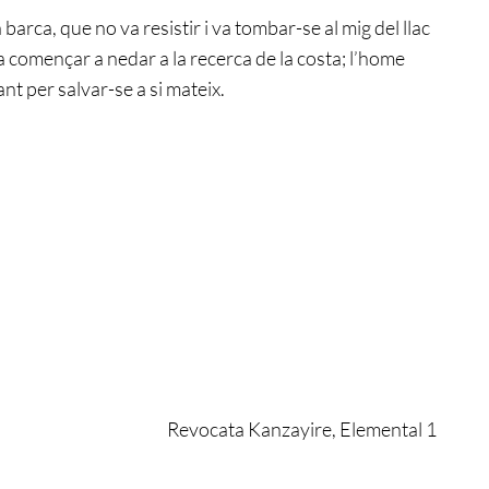
arca, que no va resistir i va tombar-se al mig del llac
a començar a nedar a la recerca de la costa; l’home
ant per salvar-se a si mateix.
ta Kanzayire, Elemental 1