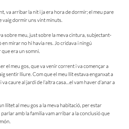
va arribar la nit i ja era hora de dormir; el meu pare
ue vaig dormir uns vint minuts.
a sobre meu, just sobre la meva cintura, subjectant-
en mirar no hi havia res. Jo cridava i ningú
r que era un somni.
ser el meu gos, que va venir corrent i va començar a
ig sentir lliure. Com que el meu llit estava enganxat a
 i va caure al jardí de l’altra casa…el vam haver d’anar a
n llitet al meu gos a la meva habitació, per estar
arlar amb la família vam arribar a la conclusió que
 món.