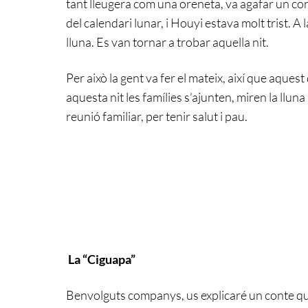
tant lleugera com una oreneta, va agafar un conill
del calendari lunar, i Houyi estava molt trist. A la 
lluna. Es van tornar a trobar aquella nit.
Per això la gent va fer el mateix, així que aquest
aquesta nit les famílies s’ajunten, miren la llu
reunió familiar, per tenir salut i pau.
La “Ciguapa”
Benvolguts companys, us explicaré un conte que 