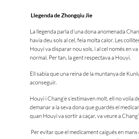
Llegenda de Zhongqiu Jie
La llegenda parla d’una dona anomenada Chang’
havia deu sols al cel, feia molta calor. Les coll
Houyi va disparar nou sols, i al cel només en va
normal. Per tan, la gent respectava a Houyi.
Ell sabia que una reina de la muntanya de Kunlu
aconseguir.
Houyi i Chang’e s’estimaven molt, ell no volia de
demanar a la seva dona que guardés el medica
quan Houyi va sortir a caçar, va veure a Chang’e
Per evitar que el medicament caigués en mans 