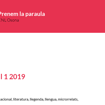
Prenem la paraula
CNL Osona
l 1 2019
nacional
,
literatura
,
llegenda
,
llengua
,
microrrelats
,