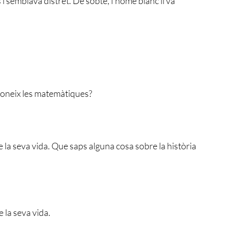
i semblava distret. De sobte, l’home blanc li va
 Coneix les matemàtiques?
 la seva vida. Que saps alguna cosa sobre la història
 la seva vida.