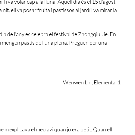
 i va volar cap a la lluna. Aquell dia és el 15 d’agost
nit, ell va posar fruita i pastissos al jardí i va mirar la
 dia de l’any es celebra el festival de Zhongqiu Jie. En
na i mengen pastís de lluna plena. Preguen per una
Wenwen Lin, Elemental 1
m’explicava el meu avi quan jo era petit. Quan ell