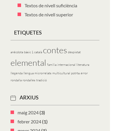
Textos de nivell suficiència
Textos de nivell superior
ETIQUETES
contes
anècdota
bàsic 1
català
despistat
elemental
família
internacional
literatura
llegenda
llengua
microrrelats
multicultural
potrta. error
rondalla
rondalles
tradició
ARXIUS
maig 2024
(3)
febrer 2024
(1)
gener 2024
(1)