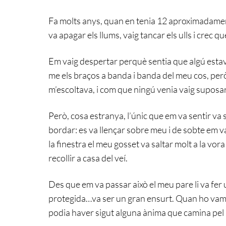
Fa molts anys, quan en tenia 12 aproximadament, 
va apagar els llums, vaig tancar els ulls i crec q
Em vaig despertar perquè sentia que algú estav
me els braços a banda i banda del meu cos, però 
m’escoltava, i com que ningú venia vaig suposa
Però, cosa estranya, l’únic que em va sentir va 
bordar: es va llençar sobre meu i de sobte em va
la finestra el meu gosset va saltar molt a la vora
recollir a casa del veí.
Des que em va passar això el meu pare li va fer u
protegida…va ser un gran ensurt. Quan ho vam p
podia haver sigut alguna ànima que camina pel