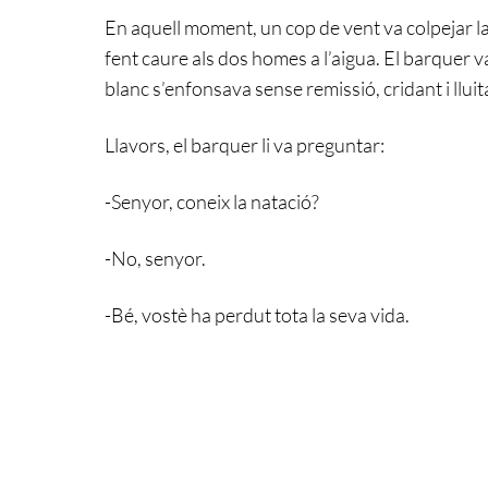
En aquell moment, un cop de vent va colpejar la b
fent caure als dos homes a l’aigua. El barquer v
blanc s’enfonsava sense remissió, cridant i lluit
Llavors, el barquer li va preguntar:
-Senyor, coneix la natació?
-No, senyor.
-Bé, vostè ha perdut tota la seva vida.
Revoca