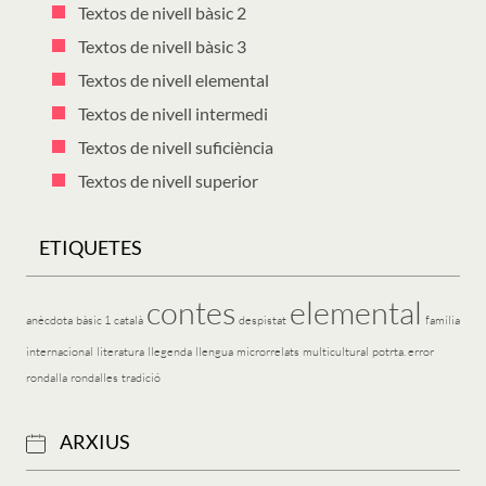
Textos de nivell bàsic 2
Textos de nivell bàsic 3
Textos de nivell elemental
Textos de nivell intermedi
Textos de nivell suficiència
Textos de nivell superior
ETIQUETES
contes
elemental
anècdota
bàsic 1
català
despistat
família
internacional
literatura
llegenda
llengua
microrrelats
multicultural
potrta. error
rondalla
rondalles
tradició
ARXIUS