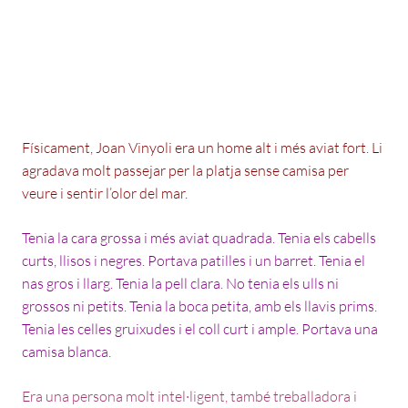
Físicament, Joan Vinyoli era un home alt i més aviat fort. Li
agradava molt passejar per la platja sense camisa per
veure i sentir l’olor del mar.
Tenia la cara grossa i més aviat quadrada. Tenia els cabells
curts, llisos i negres. Portava patilles i un barret. Tenia el
nas gros i llarg. Tenia la pell clara. No tenia els ulls ni
grossos ni petits. Tenia la boca petita, amb els llavis prims.
Tenia les celles gruixudes i el coll curt i ample. Portava una
camisa blanca.
Era una persona molt intel·ligent, també treballadora i