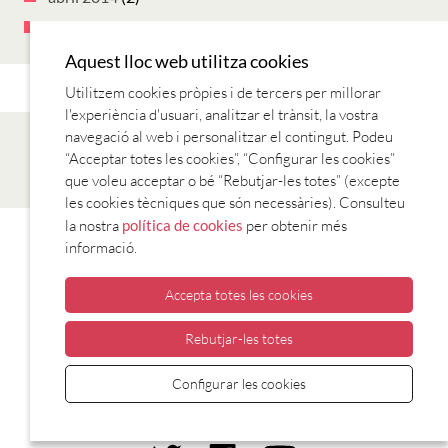
març 2014
(10)
Aquest lloc web utilitza cookies
Utilitzem cookies pròpies i de tercers per millorar
l'experiència d'usuari, analitzar el trànsit, la vostra
navegació al web i personalitzar el contingut. Podeu
“Acceptar totes les cookies”, “Configurar les cookies”
que voleu acceptar o bé “Rebutjar-les totes” (excepte
les cookies tècniques que són necessàries). Consulteu
la nostra
política de cookies
per obtenir més
informació.
Accepta totes les cookies
Rebutjar-les totes
CONSORCI PER A LA NORMALITZACIÓ
Configurar les cookies
LINGÜÍSTICA