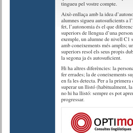
tingueu pel vostre compte.
Això enllaça amb la idea d’autono
alumnes sigueu autosuficients a l
fet, l’autonomia és el que difere
superiors de llengua d’una perso
exemple, un alumne de nivell C1 so
amb coneixements més amplis; u
superiors resol els seus propis du
la segona ja és autosuficient.
Hi ha altres diferències: la perso
fer errades; la de coneixements su
en fa les detecta. Per a la primera 
superar un llistó (habitualment, la
no hi ha llistó: sempre es pot apre
progressar.