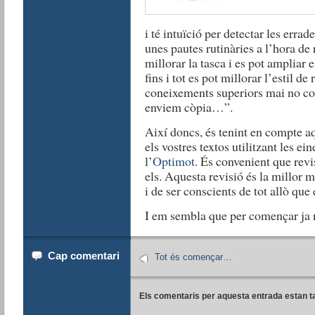
i té intuïció per detectar les erra
unes pautes rutinàries a l’hora de 
millorar la tasca i es pot ampliar 
fins i tot es pot millorar l’estil d
coneixements superiors mai no co
enviem còpia…”.
Així doncs, és tenint en compte a
els vostres textos utilitzant les ei
l’
Optimot
. És convenient que revi
els. Aquesta revisió és la millor
i de ser conscients de tot allò que
I em sembla que per començar ja 
Cap comentari
Tot és començar…
Els comentaris per aquesta entrada estan t