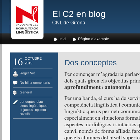
El C2 en blog
CNL de Girona
Inici
Pàgina d’exemple
16
OCTUBRE
Dos conceptes
2015
Per començar m’agradaria parlar-v
Roger Vilà
dels quals giren els objectius prin
No hi ha comentaris
aprofundiment
autonomia
i
.
General
Per una banda, el curs ha de servi
conceptes clau
,
competència lingüística i comunica
eines lingüístiques
,
lingüístic que us permeti comunic
objectius
,
optimot
,
revisió
especialment en situacions formal
aspectes morfològics i sintàctics 
canvi, només de forma aïllada fare
que els alumnes del nivell superio