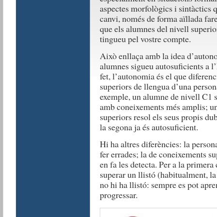
aspectes morfològics i sintàctics 
canvi, només de forma aïllada fare
que els alumnes del nivell superio
tingueu pel vostre compte.
Això enllaça amb la idea d’autono
alumnes sigueu autosuficients a l
fet, l’autonomia és el que difere
superiors de llengua d’una perso
exemple, un alumne de nivell C1 so
amb coneixements més amplis; u
superiors resol els seus propis du
la segona ja és autosuficient.
Hi ha altres diferències: la perso
fer errades; la de coneixements su
en fa les detecta. Per a la primera 
superar un llistó (habitualment, la
no hi ha llistó: sempre es pot apre
progressar.