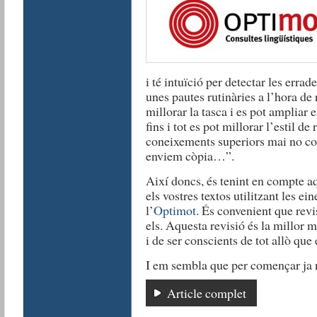
i té intuïció per detectar les erra
unes pautes rutinàries a l’hora de 
millorar la tasca i es pot ampliar 
fins i tot es pot millorar l’estil d
coneixements superiors mai no co
enviem còpia…”.
Així doncs, és tenint en compte a
els vostres textos utilitzant les ei
l’
Optimot
. És convenient que revi
els. Aquesta revisió és la millor
i de ser conscients de tot allò que
I em sembla que per començar ja 
Article complet