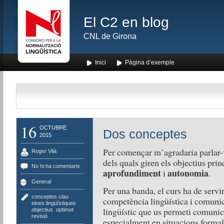
El C2 en blog
CNL de Girona
Inici
Pàgina d’exemple
16
OCTUBRE
Dos conceptes
2015
Per començar m’agradaria parlar-v
Roger Vilà
dels quals giren els objectius prin
No hi ha comentaris
aprofundiment
autonomia
i
.
General
Per una banda, el curs ha de servi
conceptes clau
,
competència lingüística i comunica
eines lingüístiques
,
lingüístic que us permeti comunic
objectius
,
optimot
,
revisió
especialment en situacions formal