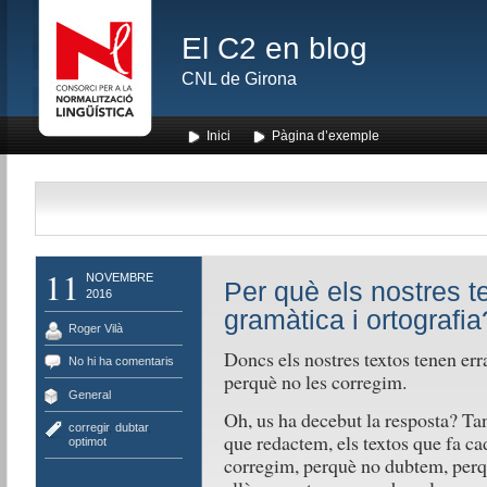
El C2 en blog
CNL de Girona
Inici
Pàgina d’exemple
11
NOVEMBRE
Per què els nostres t
2016
gramàtica i ortografia?
Roger Vilà
Doncs els nostres textos tenen er
No hi ha comentaris
perquè no les corregim.
General
Oh, us ha decebut la resposta? Tanm
corregir
,
dubtar
,
que redactem, els textos que fa ca
optimot
corregim, perquè no dubtem, perq