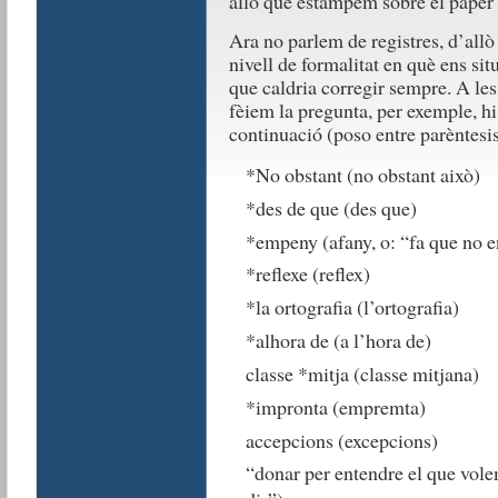
allò que estampem sobre el paper o
Ara no parlem de registres, d’allò
nivell de formalitat en què ens si
que caldria corregir sempre. A les
fèiem la pregunta, per exemple, h
continuació (poso entre parèntesis
*No obstant (no obstant això)
*des de que (des que)
*empeny (afany, o: “fa que no e
*reflexe (reflex)
*la ortografia (l’ortografia)
*alhora de (a l’hora de)
classe *mitja (classe mitjana)
*impronta (empremta)
accepcions (excepcions)
“donar per entendre el que vole