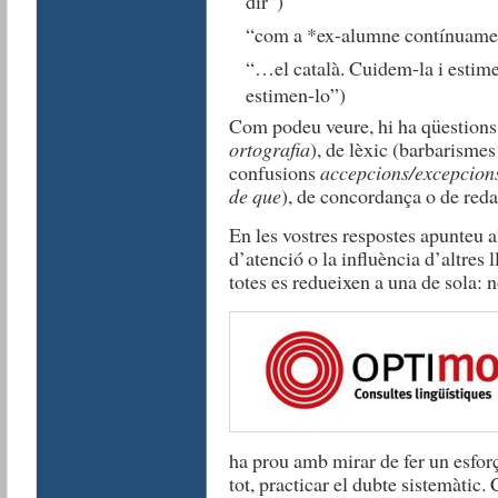
dir”)
“com a *ex-alumne contínuamen
“…el català. Cuidem-la i estim
estimen-lo”)
Com podeu veure, hi ha qüestions
ortografia
), de lèxic (barbarisme
confusions
accepcions/excepcion
de que
), de concordança o de reda
En les vostres respostes apunteu a
d’atenció o la influència d’altres 
totes es redueixen a una de sola: n
ha prou amb mirar de fer un esforç
tot, practicar el dubte sistemàtic