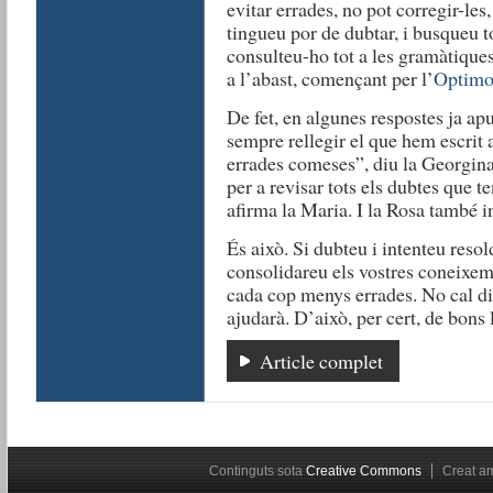
evitar errades, no pot corregir-les
tingueu por de dubtar, i busqueu to
consulteu-ho tot a les gramàtiques,
a l’abast, començant per l’
Optimo
De fet, en algunes respostes ja ap
sempre rellegir el que hem escrit 
errades comeses”, diu la Georgina
per a revisar tots els dubtes que 
afirma la Maria. I la Rosa també i
És això. Si dubteu i intenteu resol
consolidareu els vostres coneixem
cada cop menys errades. No cal dir
ajudarà. D’això, per cert, de bons 
Article complet
Continguts sota
Creative Commons
Creat 