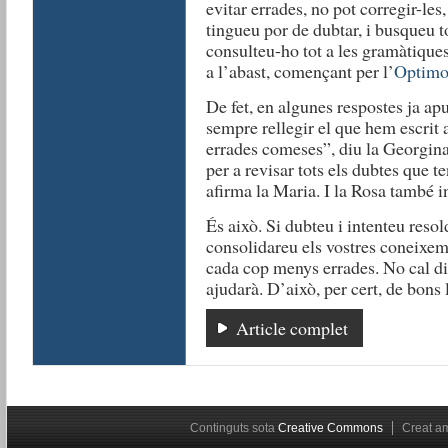
evitar errades, no pot corregir-les
tingueu por de dubtar, i busqueu to
consulteu-ho tot a les gramàtiques,
a l’abast, començant per l’
Optimo
De fet, en algunes respostes ja ap
sempre rellegir el que hem escrit 
errades comeses”, diu la Georgina
per a revisar tots els dubtes que 
afirma la Maria. I la Rosa també i
És això. Si dubteu i intenteu resol
consolidareu els vostres coneixem
cada cop menys errades. No cal dir
ajudarà. D’això, per cert, de bons 
Article complet
Continguts sota
Creative Commons
Creat 