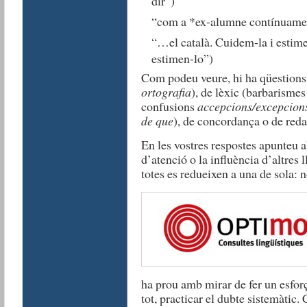
dir”)
“com a *ex-alumne contínuamen
“…el català. Cuidem-la i estim
estimen-lo”)
Com podeu veure, hi ha qüestions
ortografia
), de lèxic (barbarisme
confusions
accepcions/excepcion
de que
), de concordança o de reda
En les vostres respostes apunteu a
d’atenció o la influència d’altres 
totes es redueixen a una de sola: n
ha prou amb mirar de fer un esforç
tot, practicar el dubte sistemàtic