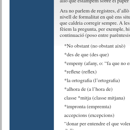
allò que estampem sobre el paper o
Ara no parlem de registres, d’allò
nivell de formalitat en què ens si
que caldria corregir sempre. A les
fèiem la pregunta, per exemple, h
continuació (poso entre parèntesis
*No obstant (no obstant això)
*des de que (des que)
*empeny (afany, o: “fa que no e
*reflexe (reflex)
*la ortografia (l’ortografia)
*alhora de (a l’hora de)
classe *mitja (classe mitjana)
*impronta (empremta)
accepcions (excepcions)
“donar per entendre el que vole