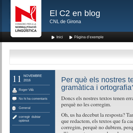
El C2 en blog
CNL de Girona
Inici
Pàgina d’exemple
11
NOVEMBRE
Per què els nostres t
2016
gramàtica i ortografia?
Roger Vilà
Doncs els nostres textos tenen er
No hi ha comentaris
perquè no les corregim.
General
Oh, us ha decebut la resposta? Tanm
corregir
,
dubtar
,
que redactem, els textos que fa ca
optimot
corregim, perquè no dubtem, perq