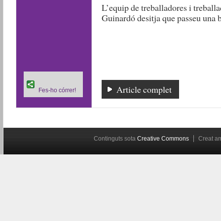
L’equip de treballadores i treball
Guinardó desitja que passeu una b
Article complet
Fes-ho córrer!
Continguts sota
Creative Commons
Creat 