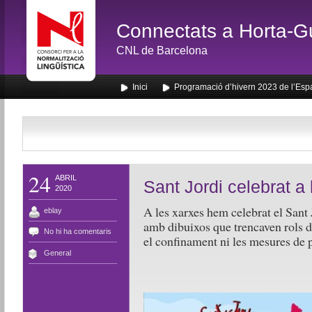
Connectats a Horta-G
CNL de Barcelona
Inici
Programació d’hivern 2023 de l’Esp
24
ABRIL
Sant Jordi celebrat a
2020
A les xarxes hem celebrat el Sant 
eblay
amb dibuixos que trencaven rols de
No hi ha comentaris
el confinament ni les mesures de 
General