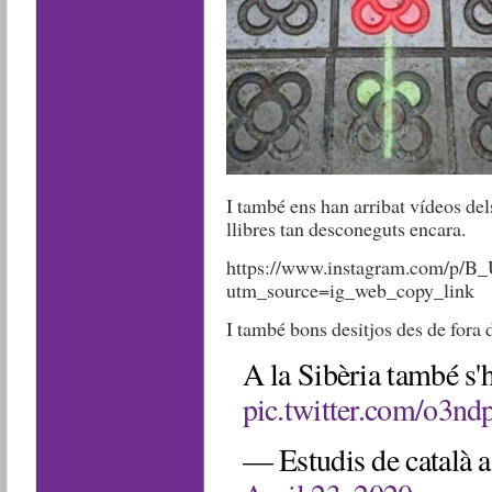
I també ens han arribat vídeos dels
llibres tan desconeguts encara.
https://www.instagram.com/p/B
utm_source=ig_web_copy_link
I també bons desitjos des de fora de
A la Sibèria també s'h
pic.twitter.com/o3n
— Estudis de català 