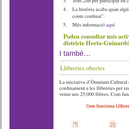
Tens 24h per participar en c
La història acaba quan algú 
conte confinat”.
Més informació
aquí
Podeu consultar més activ
districte Horta-Guinard
I també…
Llibreries obertes
La iniciativa d’Òmnium Cultural d
confinament a les llibreries per re
venut uns 25.000 llibres. Com fu