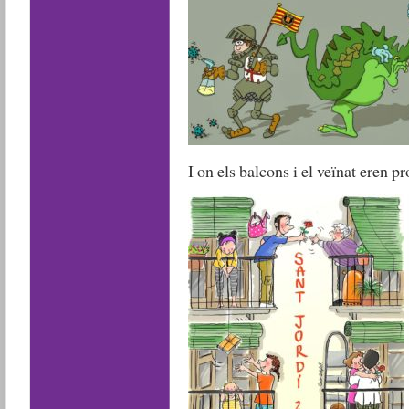
I on els balcons i el veïnat eren pr